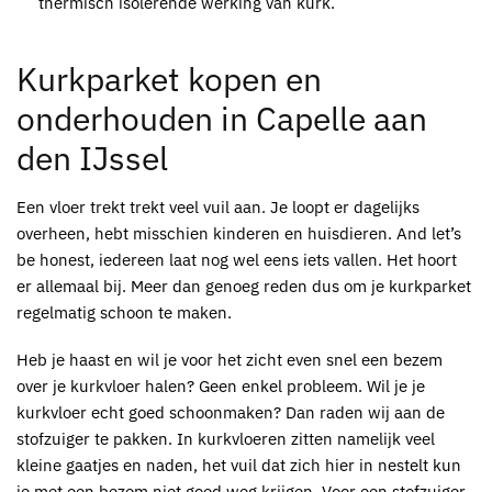
thermisch isolerende werking van kurk.
Kurkparket kopen
en
onderhouden in Capelle aan
den IJssel
Een vloer trekt trekt veel vuil aan. Je loopt er dagelijks
overheen, hebt misschien kinderen en huisdieren. And let’s
be honest, iedereen laat nog wel eens iets vallen. Het hoort
er allemaal bij. Meer dan genoeg reden dus om je
kurkparket
regelmatig schoon te maken.
Heb je haast en wil je voor het zicht even snel een bezem
over je
kurkvloer
halen? Geen enkel probleem. Wil je je
kurkvloer
echt goed schoonmaken? Dan raden wij aan de
stofzuiger te pakken. In
kurkvloeren
zitten namelijk veel
kleine gaatjes en naden, het vuil dat zich hier in nestelt kun
je met een bezem niet goed weg krijgen. Voor een stofzuiger