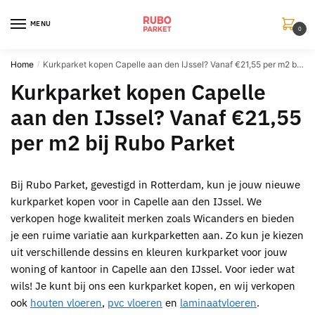
Skip
Skip
to
to
MENU
0
navigation
content
Home
Kurkparket kopen Capelle aan den IJssel? Vanaf €21,55 per m2 bij Rubo Parket
/
Kurkparket kopen Capelle
aan den IJssel? Vanaf €21,55
per m2 bij Rubo Parket
Bij
Rubo Parket
, gevestigd in
Rotterdam
, kun je jouw nieuwe
kurkparket kopen voor in Capelle aan den IJssel
. We
verkopen hoge kwaliteit merken zoals Wicanders en bieden
je een ruime variatie aan
kurkparketten
aan. Zo kun je kiezen
uit verschillende dessins en kleuren
kurkparket voor jouw
woning of kantoor in Capelle aan den IJssel
. Voor ieder wat
wils! Je kunt bij ons een
kurkparket
kopen, en wij verkopen
ook
houten vloeren
,
pvc vloeren
en
laminaatvloeren
.