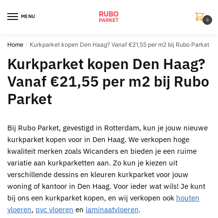
Skip
Skip
to
to
MENU
0
navigation
content
Home
Kurkparket kopen Den Haag? Vanaf €21,55 per m2 bij Rubo Parket
/
Kurkparket kopen Den Haag?
Vanaf €21,55 per m2 bij Rubo
Parket
Bij
Rubo Parket
, gevestigd in
Rotterdam
, kun je jouw nieuwe
kurkparket kopen voor in Den Haag
. We verkopen hoge
kwaliteit merken zoals Wicanders en bieden je een ruime
variatie aan
kurkparketten
aan. Zo kun je kiezen uit
verschillende dessins en kleuren
kurkparket voor jouw
woning of kantoor in Den Haag
. Voor ieder wat wils! Je kunt
bij ons een
kurkparket
kopen, en wij verkopen ook
houten
vloeren
,
pvc vloeren
en
laminaatvloeren
.