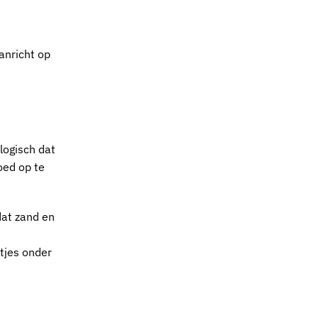
anricht op
 logisch dat
oed op te
mdat zand en
e
ltjes onder