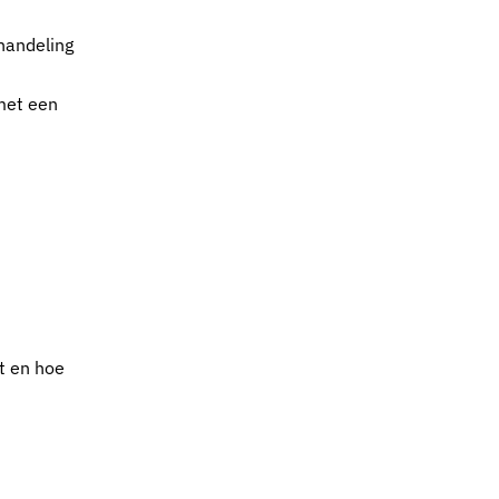
handeling
 met een
it en hoe