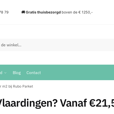
78 79
🚚 Gratis thuisbezorgd
boven de € 1250,-
ud
Blog
Contact
r m2 bij Rubo Parket
laardingen? Vanaf €21,