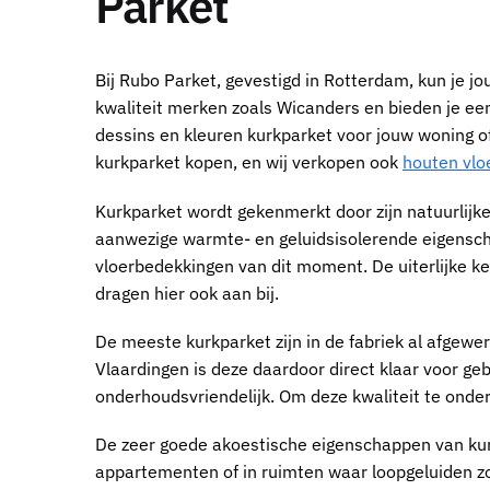
Parket
Bij
Rubo Parket
, gevestigd in
Rotterdam
, kun je 
kwaliteit merken zoals Wicanders en bieden je ee
dessins en kleuren
kurkparket voor jouw woning of
kurkparket
kopen, en wij verkopen ook
houten vlo
Kurkparket
wordt gekenmerkt door zijn natuurlijke
aanwezige warmte- en geluidsisolerende eigens
vloerbedekkingen van dit moment. De uiterlijke 
dragen hier ook aan bij.
De meeste
kurkparket
zijn in de fabriek al afgewe
Vlaardingen
is deze daardoor direct klaar voor geb
onderhoudsvriendelijk. Om deze kwaliteit te onderst
De zeer goede akoestische eigenschappen van k
appartementen of in ruimten waar loopgeluiden 