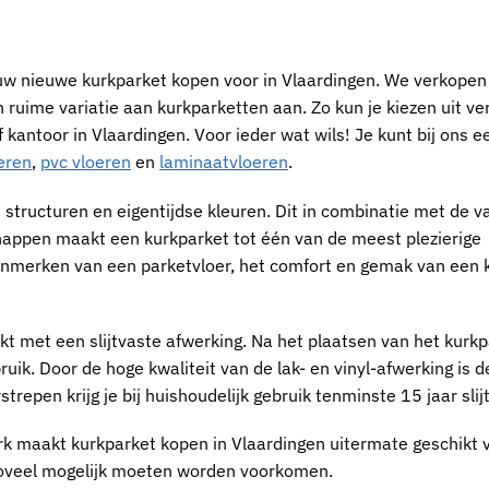
jouw nieuwe
kurkparket kopen voor in Vlaardingen
. We verkopen
n ruime variatie aan
kurkparketten
aan. Zo kun je kiezen uit ve
 kantoor in Vlaardingen
. Voor ieder wat wils! Je kunt bij ons e
eren
,
pvc vloeren
en
laminaatvloeren
.
 structuren en eigentijdse kleuren. Dit in combinatie met de v
chappen maakt een
kurkparket
tot één van de meest plezierige
kenmerken van een parketvloer, het comfort en gemak van een
rkt met een slijtvaste afwerking. Na het plaatsen van het
kurkp
ruik. Door de hoge kwaliteit van de lak- en vinyl-afwerking is d
repen krijg je bij huishoudelijk gebruik tenminste 15 jaar slijt
urk maakt
kurkparket kopen in Vlaardingen
uitermate geschikt v
zoveel mogelijk moeten worden voorkomen.