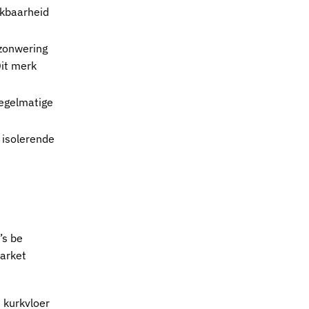
ekbaarheid
 zonwering
Dit merk
regelmatige
 isolerende
’s be
arket
e
kurkvloer