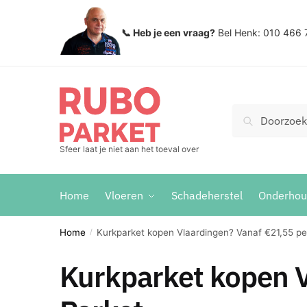
Skip
Skip
to
to
📞 Heb je een vraag?
Bel Henk: 010 466 
navigation
content
Zoeken
Search
voor:
Sfeer laat je niet aan het toeval over
Home
Vloeren
Schadeherstel
Onderho
Home
Kurkparket kopen Vlaardingen? Vanaf €21,55 pe
/
Kurkparket kopen V