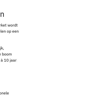
en
rket
wordt
elen op een
jk,
ze boom
 à 10 jaar
ionele