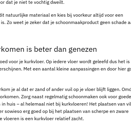
r dat je niet te vochtig dweilt.
natuurlijke materiaal en kies bij voorkeur altijd voor een
d is. Zo weet je zeker dat je schoonmaakproduct geen schade a
rkomen is beter dan genezen
goed voor je
kurkvloer
. Op iedere vloer wordt geleefd dus het is
verschijnen. Met een aantal kleine aanpassingen en door hier g
kom je al dat er zand of ander vuil op je vloer blijft liggen. O
 voorkomen. Zorg naast regelmatig schoonmaken ook voor goed
in huis – al helemaal niet bij
kurkvloeren
! Het plaatsen van vi
er
sowieso erg goed op bij het plaatsen van scherpe en zware
e vloeren is een
kurkvloer
relatief zacht.