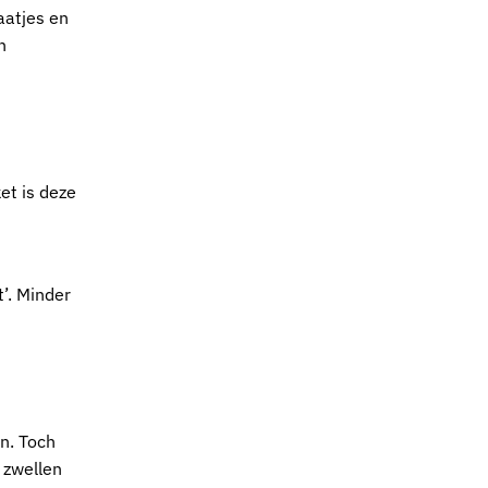
aatjes en
n
ket
is deze
t’. Minder
n. Toch
 zwellen