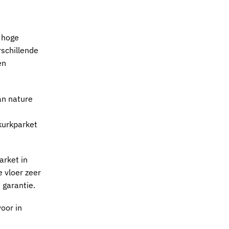
 hoge
rschillende
en
an nature
kurkparket
arket in
e vloer zeer
 garantie.
oor in