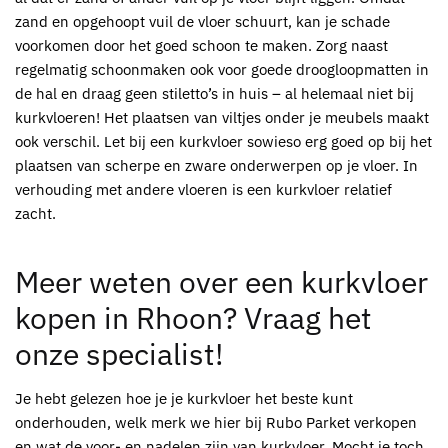
zand en opgehoopt vuil de vloer schuurt, kan je schade
voorkomen door het goed schoon te maken. Zorg naast
regelmatig schoonmaken ook voor goede droogloopmatten in
de hal en draag geen stiletto’s in huis – al helemaal niet bij
kurkvloeren
! Het plaatsen van viltjes onder je meubels maakt
ook verschil. Let bij een
kurkvloer
sowieso erg goed op bij het
plaatsen van scherpe en zware onderwerpen op je vloer. In
verhouding met andere vloeren is een
kurkvloer
relatief
zacht.
Meer weten over een
kurkvloer
kopen in Rhoon
? Vraag het
onze specialist!
Je hebt gelezen hoe je je k
urkvloer
het beste kunt
onderhouden, welk merk we hier bij
Rubo Parket
verkopen
en wat de voor- en nadelen zijn van k
urkvloer
. Mocht je toch