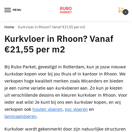
Skip
Skip
to
to
MENU
0
navigation
content
Home
Kurkvloer in Rhoon? Vanaf €21,55 per m2
/
Kurkvloer in Rhoon? Vanaf
€21,55 per m2
Bij
Rubo Parket
, gevestigd in
Rotterdam
, kun je jouw nieuwe
kurkvloer
kopen voor bij jou thuis of in kantoor in Rhoon
. We
verkopen hoge kwaliteit merken zoals Wicanders en bieden
je een ruime variatie aan
kurkvloeren
aan. Zo kun je kiezen
uit verschillende dessins en kleuren
kurkvloer in Rhoon
. Voor
ieder wat wils! Je kunt bij ons een
kurkvloer
kopen, en wij
verkopen ook
houten vloeren
,
pvc vloeren
en
laminaatvloeren
.
Kurkvloer
wordt gekenmerkt door zijn natuurlijke structuren