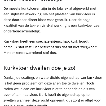
De meeste
kurkvloeren
zijn in de fabriek al afgewerkt met
een slijtvaste afwerking. Na het plaatsen van k
urkvloer
is
deze daardoor direct klaar voor gebruik. Door de hoge
kwaliteit van de lak- en vinyl-afwerking is een
kurkvloer
zeer
onderhoudsvriendelijk.
Kurkvloer
heeft een speciale eigenschap, kurk houdt
namelijk stof vast. Dat betekent dus dat dit niet ‘wegwaait’.
Minder ronddwarrelend stof dus.
Kurkvloer
dweilen doe je zo!
Dankzij de coatings en waterdichte eigenschap van k
urkvloer
is het geen probleem om deze af en toe te dweilen. Toch
raden we je aan om k
urkvloer
niet te behandelen als een
pvc- of laminaatvloer. Kurk heeft de eigenschap op te
zwellen wanneer deze vocht opneemt, dus zorg er altijd voor
dat je niet te vochtig dweilt.