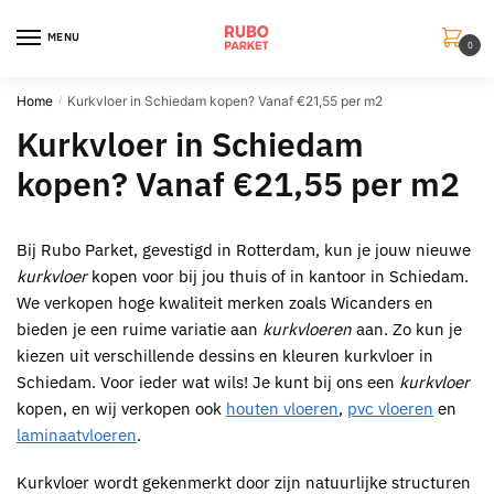
Skip
Skip
to
to
MENU
0
navigation
content
Home
Kurkvloer in Schiedam kopen? Vanaf €21,55 per m2
/
Kurkvloer in Schiedam
kopen? Vanaf €21,55 per m2
Bij
Rubo Parket
, gevestigd in
Rotterdam
, kun je jouw nieuwe
kurkvloer
kopen voor bij jou thuis of in kantoor in Schiedam
.
We verkopen hoge kwaliteit merken zoals Wicanders en
bieden je een ruime variatie aan
kurkvloeren
aan. Zo kun je
kiezen uit verschillende dessins en kleuren
kurkvloer in
Schiedam
. Voor ieder wat wils! Je kunt bij ons een
kurkvloer
kopen, en wij verkopen ook
houten vloeren
,
pvc vloeren
en
laminaatvloeren
.
Kurkvloer
wordt gekenmerkt door zijn natuurlijke structuren