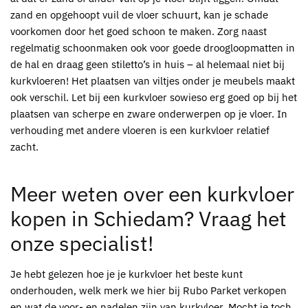
zand en opgehoopt vuil de vloer schuurt, kan je schade
voorkomen door het goed schoon te maken. Zorg naast
regelmatig schoonmaken ook voor goede droogloopmatten in
de hal en draag geen stiletto’s in huis – al helemaal niet bij
kurkvloeren
! Het plaatsen van viltjes onder je meubels maakt
ook verschil. Let bij een
kurkvloer
sowieso erg goed op bij het
plaatsen van scherpe en zware onderwerpen op je vloer. In
verhouding met andere vloeren is een
kurkvloer
relatief
zacht.
Meer weten over een
kurkvloer
kopen in Schiedam
? Vraag het
onze specialist!
Je hebt gelezen hoe je je k
urkvloer
het beste kunt
onderhouden, welk merk we hier bij
Rubo Parket
verkopen
en wat de voor- en nadelen zijn van k
urkvloer
. Mocht je toch