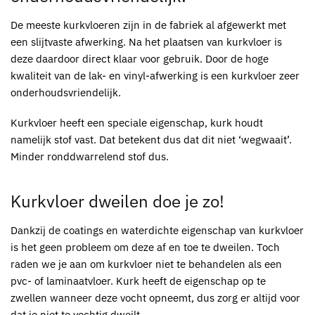
De meeste
kurkvloeren
zijn in de fabriek al afgewerkt met
een slijtvaste afwerking. Na het plaatsen van k
urkvloer
is
deze daardoor direct klaar voor gebruik. Door de hoge
kwaliteit van de lak- en vinyl-afwerking is een
kurkvloer
zeer
onderhoudsvriendelijk.
Kurkvloer
heeft een speciale eigenschap, kurk houdt
namelijk stof vast. Dat betekent dus dat dit niet ‘wegwaait’.
Minder ronddwarrelend stof dus.
Kurkvloer
dweilen doe je zo!
Dankzij de coatings en waterdichte eigenschap van k
urkvloer
is het geen probleem om deze af en toe te dweilen. Toch
raden we je aan om k
urkvloer
niet te behandelen als een
pvc- of laminaatvloer. Kurk heeft de eigenschap op te
zwellen wanneer deze vocht opneemt, dus zorg er altijd voor
dat je niet te vochtig dweilt.