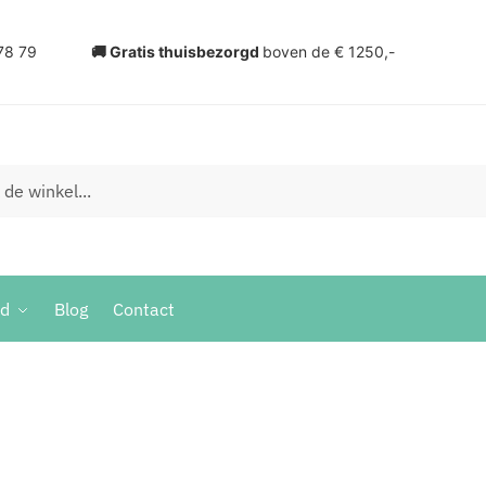
78 79
🚚 Gratis thuisbezorgd
boven de € 1250,-
ud
Blog
Contact