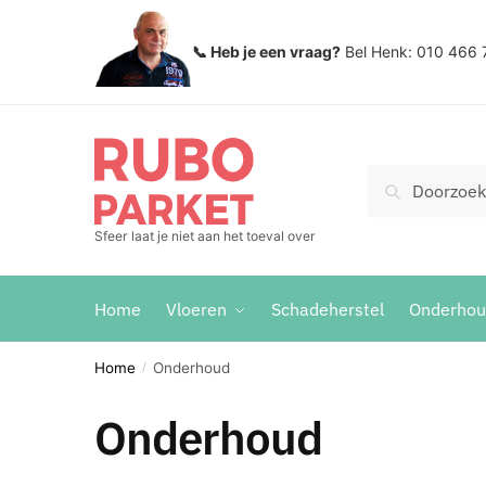
Skip
Skip
to
to
📞 Heb je een vraag?
Bel Henk: 010 466 
navigation
content
Zoeken
Search
voor:
Sfeer laat je niet aan het toeval over
Home
Vloeren
Schadeherstel
Onderho
Home
Onderhoud
/
Onderhoud