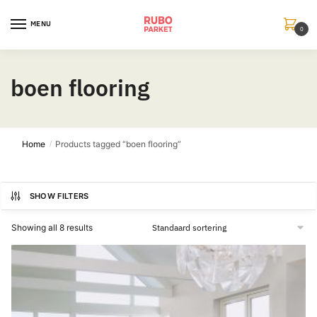
Skip
Skip
to
to
MENU
0
navigation
content
boen flooring
Home
Products tagged “boen flooring”
/
SHOW FILTERS
Showing all 8 results