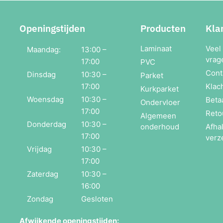
Openingstijden
Producten
Kla
Laminaat
Veel
Maandag:
13:00 –
vrag
17:00
PVC
Cont
Dinsdag
10:30 –
Parket
17:00
Klac
Kurkparket
Woensdag
10:30 –
Beta
Ondervloer
17:00
Reto
Algemeen
Donderdag
10:30 –
onderhoud
Afha
17:00
verz
Vrijdag
10:30 –
17:00
Zaterdag
10:30 –
16:00
Zondag
Gesloten
Afwijkende openingstijden: