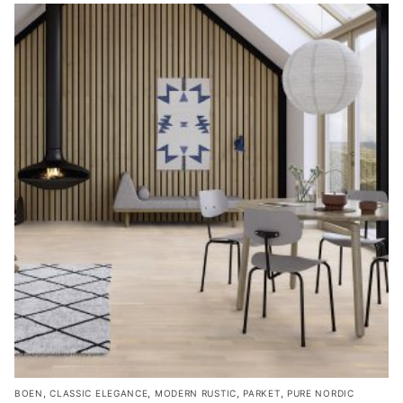
,
,
,
,
BOEN
CLASSIC ELEGANCE
MODERN RUSTIC
PARKET
PURE NORDIC