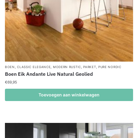
,
,
,
,
BOEN
CLASSIC ELEGANCE
MODERN RUSTIC
PARKET
PURE NORDIC
Boen Eik Andante Live Natural Geolied
€
69,95
Toevoegen aan winkelwagen