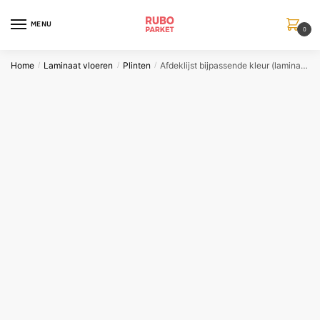
Skip
Skip
to
to
MENU
0
navigation
content
Home
Laminaat vloeren
Plinten
Afdeklijst bijpassende kleur (laminaat en vinyl vloer)
/
/
/