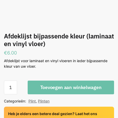
Afdeklijst bijpassende kleur (laminaat
en vinyl vloer)
€
6.00
Afdeklijst voor laminaat en vinyl vloeren in ieder bijpassende
kleur van uw vloer.
Afdeklijst
Toevoegen aan winkelwagen
bijpassende
kleur
Categorieën:
Plint
,
Plinten
(laminaat
en
Heb je elders een betere deal gezien? Laat het ons
vinyl