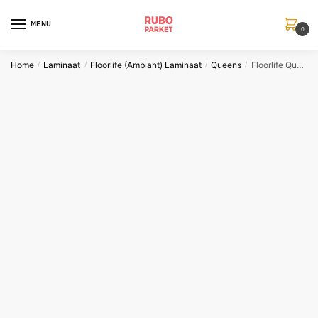
Skip
Skip
to
to
MENU
0
navigation
content
Home
Laminaat
Floorlife (Ambiant) Laminaat
Queens
Floorlife Queens naturel bruin eiken
/
/
/
/