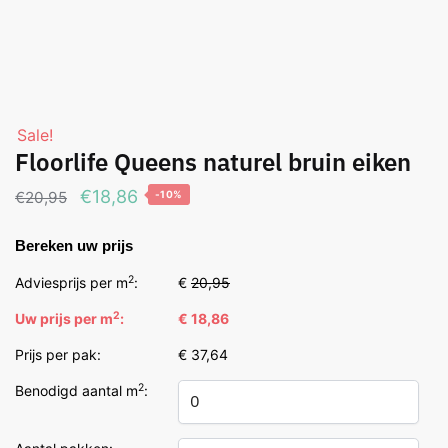
Sale!
Floorlife Queens naturel bruin eiken
Oorspronkelijke
Huidige
€
18,86
€
20,95
-10%
prijs
prijs
Bereken uw prijs
was:
is:
€20,95.
€18,86.
2
Adviesprijs per m
:
€
20,95
2
Uw prijs per m
:
€ 18,86
Prijs per pak:
€ 37,64
2
Benodigd aantal m
: