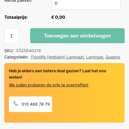
Aantal pakken:
Totaalprijs:
€ 0,00
Floorlife
Toevoegen aan winkelwagen
Queens
naturel
SKU:
5325640219
bruin
Categorieën:
Floorlife (Ambiant) Laminaat
,
Laminaat
,
Queens
eiken
quantity
Heb je elders een betere deal gezien? Laat het ons
weten!
We zullen proberen de prijs te overtreffen!
010 466 78 79