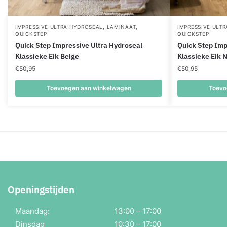
,
,
IMPRESSIVE ULTRA HYDROSEAL
LAMINAAT
IMPRESSIVE ULT
QUICKSTEP
QUICKSTEP
Quick Step Impressive Ultra Hydroseal
Quick Step Imp
Klassieke Eik Beige
Klassieke Eik 
€
50,95
€
50,95
Toevoegen aan winkelwagen
Toevo
Openingstijden
Maandag:
13:00 – 17:00
Dinsdag
10:30 – 17:00