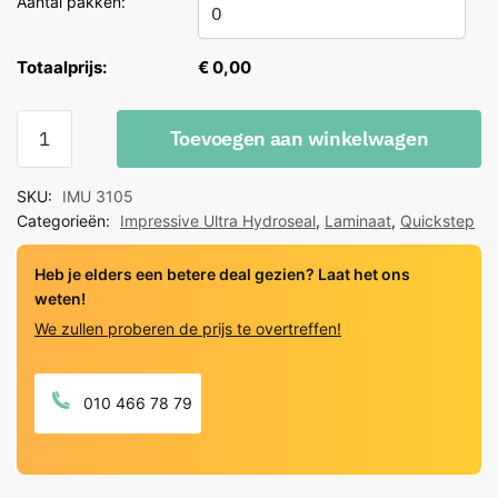
Aantal pakken:
Totaalprijs:
€ 0,00
Quick
Toevoegen aan winkelwagen
Step
Impressive
SKU:
IMU 3105
Ultra
Categorieën:
Impressive Ultra Hydroseal
,
Laminaat
,
Quickstep
Hydroseal
Eik
Heb je elders een betere deal gezien? Laat het ons
Witvernist
weten!
quantity
We zullen proberen de prijs te overtreffen!
010 466 78 79