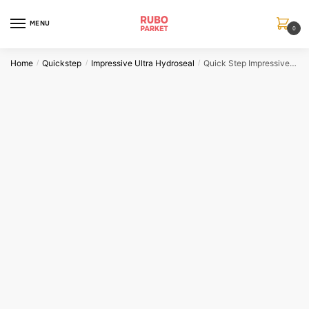
Skip
Skip
to
to
MENU
0
navigation
content
Home
Quickstep
Impressive Ultra Hydroseal
Quick Step Impressive Ultra Hydroseal Eik Witvernist
/
/
/