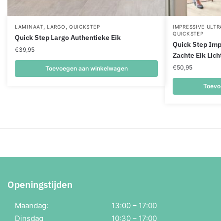
,
,
LAMINAAT
LARGO
QUICKSTEP
IMPRESSIVE ULT
QUICKSTEP
Quick Step Largo Authentieke Eik
Quick Step Imp
€
39,95
Zachte Eik Lich
€
50,95
Toevoegen aan winkelwagen
Toevo
Openingstijden
Maandag:
13:00 – 17:00
Dinsdag
10:30 – 17:00