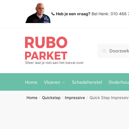
Skip
Skip
to
to
📞 Heb je een vraag?
Bel Henk: 010 466 
navigation
content
Zoeken
Search
voor:
Sfeer laat je niet aan het toeval over
Home
Vloeren
Schadeherstel
Onderho
Home
Quickstep
Impressive
Quick Step Impressi
/
/
/