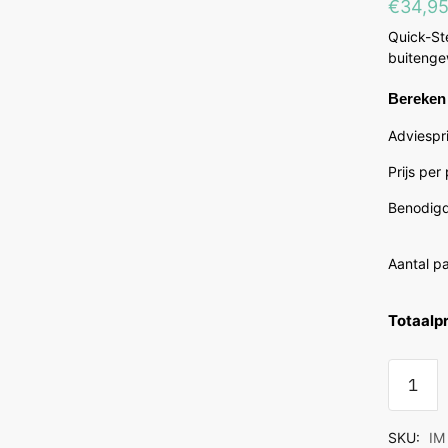
€
34,9
Quick-Ste
buitengew
Bereken 
Adviespri
Prijs per
Benodigd
Aantal p
Totaalpr
Quick
Step
Impress
SKU:
IM
Zachte