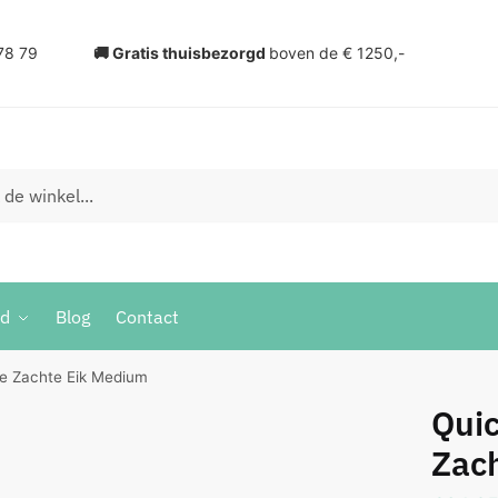
78 79
🚚 Gratis thuisbezorgd
boven de € 1250,-
ud
Blog
Contact
ve Zachte Eik Medium
Quic
Zac