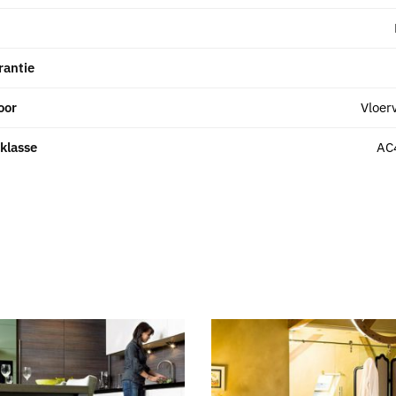
rantie
oor
Vloer
klasse
AC