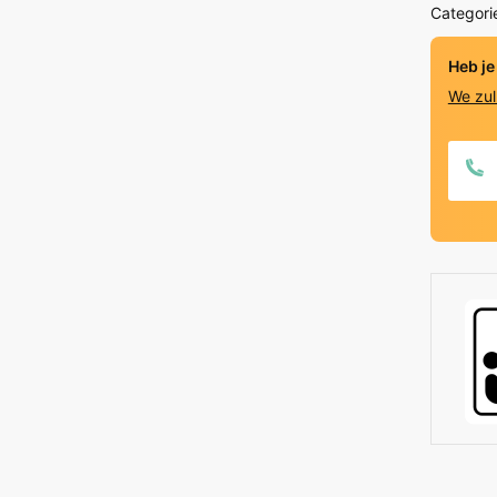
Categori
Eik
Medium
Heb je
quantit
We zul