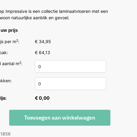
5
p Impressive is een collectie laminaatvloeren met een
oon natuurlijke aanblik en gevoel.
uw prijs
2
js per m
:
€ 34,95
 pak:
€ 64,13
2
 aantal m
:
akken:
ijs:
€ 0,00
Toevoegen aan winkelwagen
ive
 1856