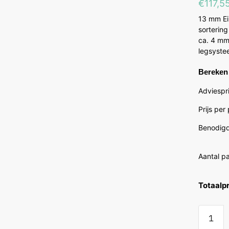
€
117,5
13 mm Eik
sorterin
ca. 4 mm
legsyste
Bereken 
Adviespri
Prijs per
Benodigd
Aantal p
Totaalpr
Wicand
Jewel