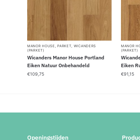
MANOR HOUSE
,
PARKET
,
WICANDERS
MANOR H
(PARKET)
(PARKET)
Wicanders Manor House Portland
Wicande
Eiken Natuur Onbehandeld
Eiken R
€
109,75
€
91,15
Openingstijden
Produ