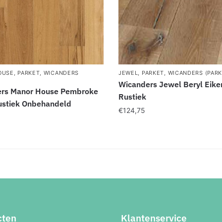
OUSE
,
PARKET
,
WICANDERS
JEWEL
,
PARKET
,
WICANDERS (PARK
Wicanders Jewel Beryl Eike
rs Manor House Pembroke
Rustiek
ustiek Onbehandeld
€
124,75
cten
Klantenservice