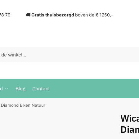
78 79
🚚 Gratis thuisbezorgd
boven de € 1250,-
ud
Blog
Contact
 Diamond Eiken Natuur
Wic
Dia