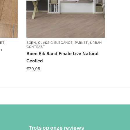
ET)
BOEN
,
CLASSIC ELEGANCE
,
PARKET
,
URBAN
CONTRAST
n
Boen Eik Sand Finale Live Natural
Geolied
€
70,95
Trots op onze reviews