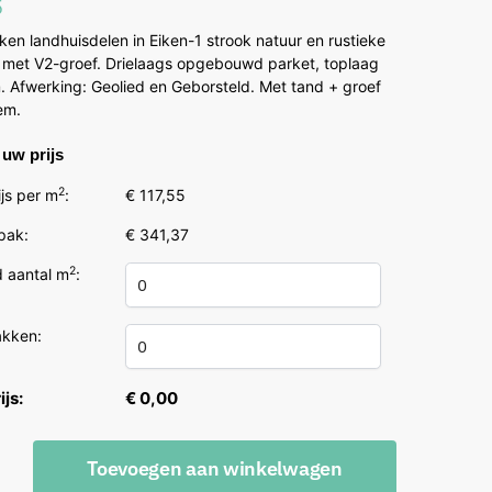
5
en landhuisdelen in Eiken-1 strook natuur en rustieke
g met V2-groef. Drielaags opgebouwd parket, toplaag
. Afwerking: Geolied en Geborsteld. Met tand + groef
em.
uw prijs
2
js per m
:
€ 117,55
 pak:
€ 341,37
2
 aantal m
:
akken:
ijs:
€ 0,00
ers
Toevoegen aan winkelwagen