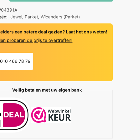
d
04391A
eën:
Jewel
,
Parket
,
Wicanders (Parket)
y
 elders een betere deal gezien? Laat het ons weten!
len proberen de prijs te overtreffen!
010 466 78 79
Veilig betalen met uw eigen bank