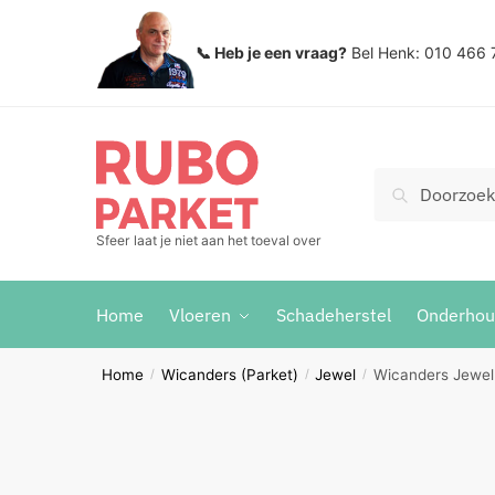
Skip
Skip
to
to
📞 Heb je een vraag?
Bel Henk: 010 466 
navigation
content
Zoeken
Search
voor:
Sfeer laat je niet aan het toeval over
Home
Vloeren
Schadeherstel
Onderho
Home
Wicanders (Parket)
Jewel
Wicanders Jewel
/
/
/