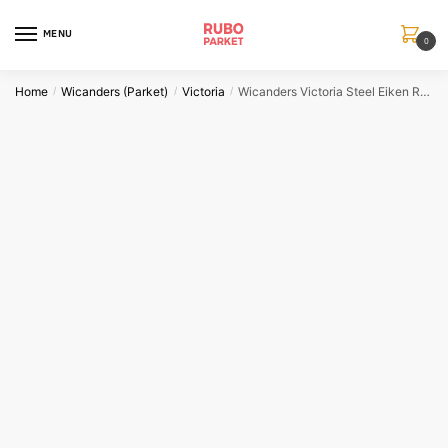
Skip
Skip
to
to
MENU
0
navigation
content
Home
Wicanders (Parket)
Victoria
Wicanders Victoria Steel Eiken Rustiek
/
/
/