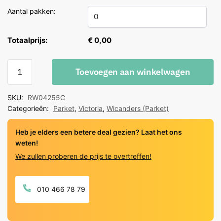
Aantal pakken:
Totaalprijs:
€ 0,00
Wicanders
Toevoegen aan winkelwagen
Victoria
Steel
SKU:
RW04255C
Eiken
Categorieën:
Parket
,
Victoria
,
Wicanders (Parket)
Rustiek
quantity
Heb je elders een betere deal gezien? Laat het ons
weten!
We zullen proberen de prijs te overtreffen!
010 466 78 79