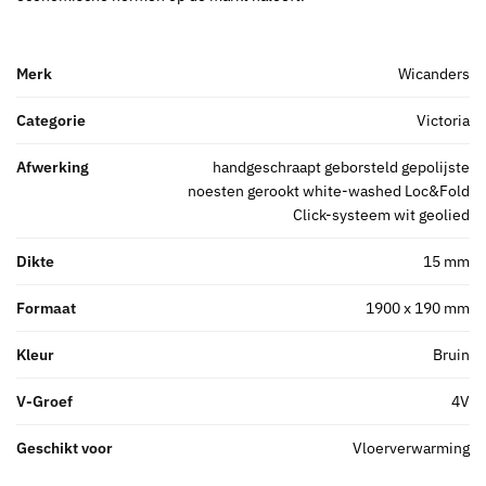
Merk
Wicanders
Categorie
Victoria
Afwerking
handgeschraapt geborsteld gepolijste
noesten gerookt white-washed Loc&Fold
Click-systeem wit geolied
Dikte
15 mm
Formaat
1900 x 190 mm
Kleur
Bruin
V-Groef
4V
Geschikt voor
Vloerverwarming