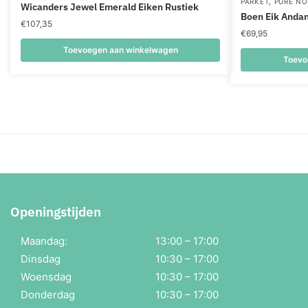
,
PARKET
PURE NO
Wicanders Jewel Emerald Eiken Rustiek
Boen Eik Andan
€
107,35
€
69,95
Toevoegen aan winkelwagen
Toevo
Openingstijden
Maandag:
13:00 – 17:00
Dinsdag
10:30 – 17:00
Woensdag
10:30 – 17:00
Donderdag
10:30 – 17:00