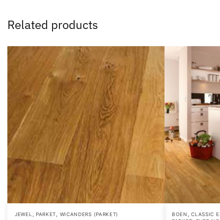
Related products
,
,
,
JEWEL
PARKET
WICANDERS (PARKET)
BOEN
CLASSIC 