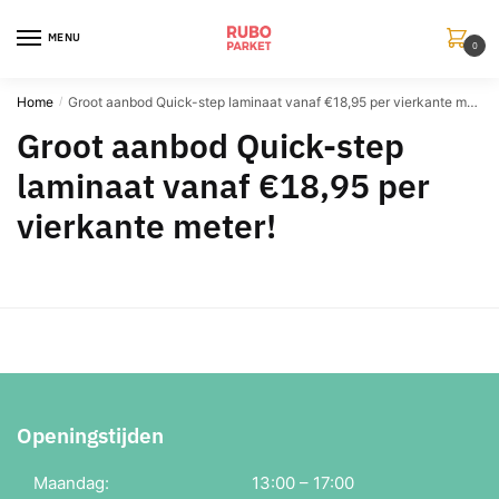
Skip
Skip
to
to
MENU
0
navigation
content
Home
Groot aanbod Quick-step laminaat vanaf €18,95 per vierkante meter!
/
Groot aanbod Quick-step
laminaat vanaf €18,95 per
vierkante meter!
Openingstijden
Maandag:
13:00 – 17:00