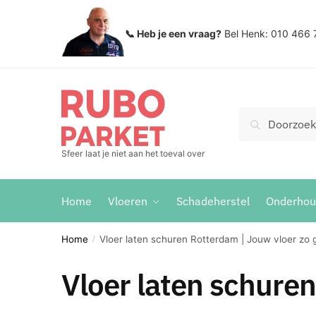
Skip
Skip
to
to
📞 Heb je een vraag?
Bel Henk: 010 466 
navigation
content
Zoeken
Search
voor:
Sfeer laat je niet aan het toeval over
Home
Vloeren
Schadeherstel
Onderho
Home
Vloer laten schuren Rotterdam | Jouw vloer zo 
/
Vloer laten schure