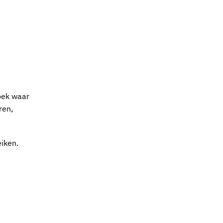
hoek waar
ren,
eiken.