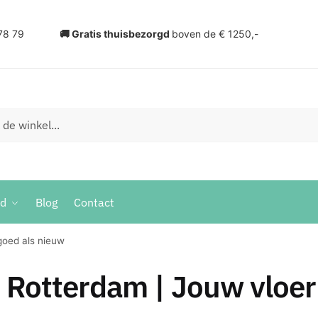
78 79
🚚 Gratis thuisbezorgd
boven de € 1250,-
ud
Blog
Contact
goed als nieuw
n Rotterdam | Jouw vloer