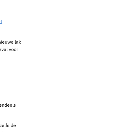
ot
nieuwe lak
eval voor
tendeels
zelfs de