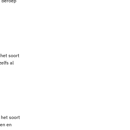
n beroep
 het soort
elfs al
 het soort
xen en