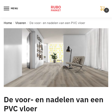
Skip
Skip
to
to
MENU
0
navigation
content
Home
Vloeren
De voor- en nadelen van een PVC vloer
/
/
De voor- en nadelen van een
PVC vloer