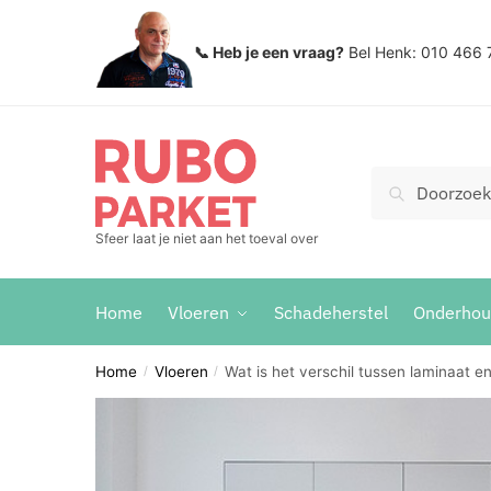
Skip
Skip
to
to
📞 Heb je een vraag?
Bel Henk: 010 466 
navigation
content
Zoeken
Search
voor:
Sfeer laat je niet aan het toeval over
Home
Vloeren
Schadeherstel
Onderho
Home
Vloeren
Wat is het verschil tussen laminaat e
/
/