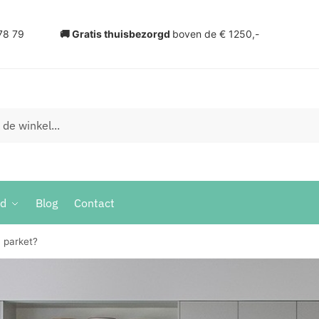
78 79
🚚 Gratis thuisbezorgd
boven de € 1250,-
ud
Blog
Contact
n parket?