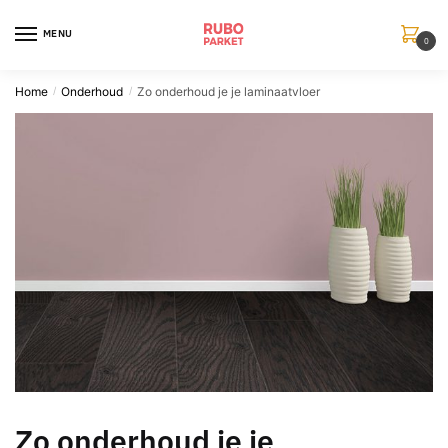
Skip
Skip
to
to
MENU
0
navigation
content
Home
Onderhoud
Zo onderhoud je je laminaatvloer
/
/
Zo onderhoud je je