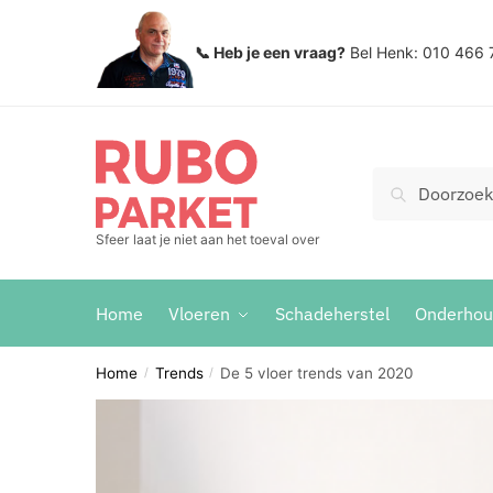
Skip
Skip
to
to
📞 Heb je een vraag?
Bel Henk: 010 466 
navigation
content
Zoeken
Search
voor:
Sfeer laat je niet aan het toeval over
Home
Vloeren
Schadeherstel
Onderho
Home
Trends
De 5 vloer trends van 2020
/
/