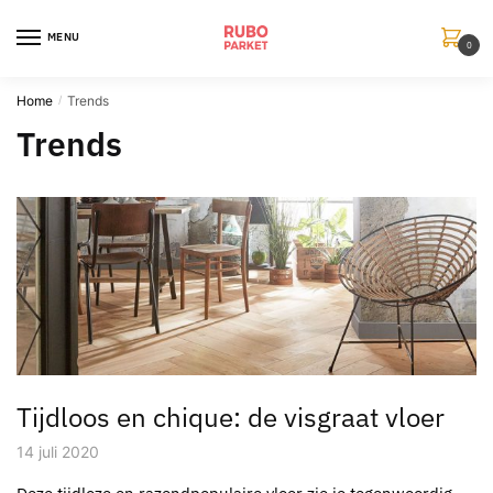
Skip
Skip
to
to
MENU
0
navigation
content
Home
Trends
/
Trends
Tijdloos en chique: de visgraat vloer
14 juli 2020