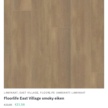
,
,
LAMINAAT
EAST VILLAGE
FLOORLIFE (AMBIANT) LAMINAAT
Floorlife East Village smoky eiken
Oorspronkelijke
Huidige
€
21,56
€
23,95