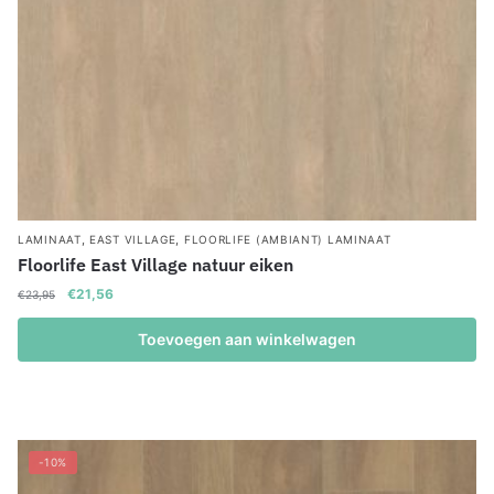
,
,
LAMINAAT
EAST VILLAGE
FLOORLIFE (AMBIANT) LAMINAAT
Floorlife East Village natuur eiken
Oorspronkelijke
Huidige
€
21,56
€
23,95
prijs
prijs
was:
is:
Toevoegen aan winkelwagen
€23,95.
€21,56.
-10%