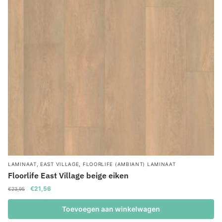
,
,
LAMINAAT
EAST VILLAGE
FLOORLIFE (AMBIANT) LAMINAAT
Floorlife East Village beige eiken
Oorspronkelijke
Huidige
€
21,56
€
23,95
prijs
prijs
was:
is:
Toevoegen aan winkelwagen
€23,95.
€21,56.