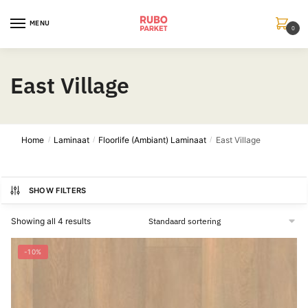
Skip
Skip
to
to
MENU
0
navigation
content
East Village
Home
Laminaat
Floorlife (Ambiant) Laminaat
East Village
/
/
/
SHOW FILTERS
Showing all 4 results
-10%