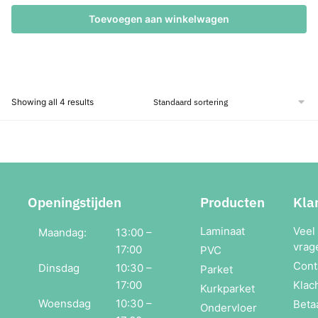
prijs
prijs
was:
is:
Toevoegen aan winkelwagen
€23,95.
€21,56.
Showing all 4 results
Openingstijden
Producten
Kla
Laminaat
Veel
Maandag:
13:00 –
vrag
17:00
PVC
Cont
Dinsdag
10:30 –
Parket
17:00
Klac
Kurkparket
Woensdag
10:30 –
Beta
Ondervloer