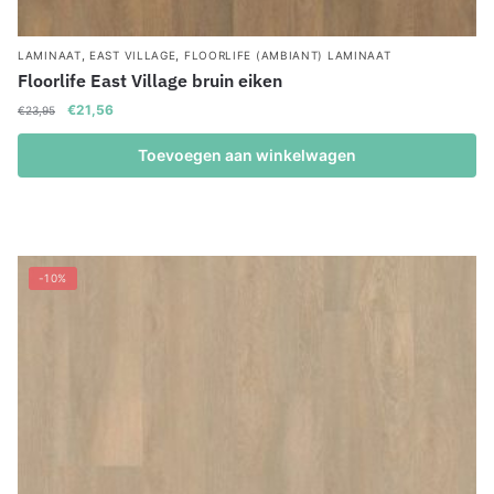
,
,
LAMINAAT
EAST VILLAGE
FLOORLIFE (AMBIANT) LAMINAAT
Floorlife East Village bruin eiken
Oorspronkelijke
Huidige
€
21,56
€
23,95
prijs
prijs
was:
is:
Toevoegen aan winkelwagen
€23,95.
€21,56.
-10%