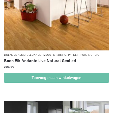
,
,
,
,
BOEN
CLASSIC ELEGANCE
MODERN RUSTIC
PARKET
PURE NORDIC
Boen Eik Andante Live Natural Geolied
€
69,95
Toevoegen aan winkelwagen