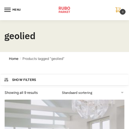
Skip
Skip
to
to
MENU
0
navigation
content
geolied
Home
Products tagged “geolied”
/
SHOW FILTERS
Showing all 9 results