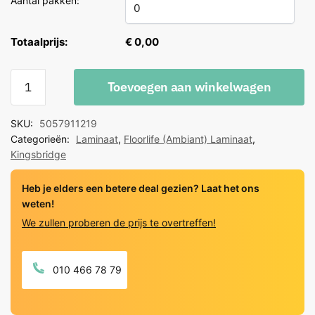
Aantal pakken:
Totaalprijs:
€ 0,00
Floorlife
Toevoegen aan winkelwagen
Kingsbridge
beton
SKU:
5057911219
zwart
Categorieën:
Laminaat
,
Floorlife (Ambiant) Laminaat
,
quantity
Kingsbridge
Heb je elders een betere deal gezien? Laat het ons
weten!
We zullen proberen de prijs te overtreffen!
010 466 78 79