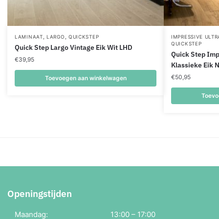
,
,
LAMINAAT
LARGO
QUICKSTEP
IMPRESSIVE ULT
QUICKSTEP
Quick Step Largo Vintage Eik Wit LHD
Quick Step Imp
€
39,95
Klassieke Eik 
€
50,95
Toevoegen aan winkelwagen
Toevo
Openingstijden
Maandag:
13:00 – 17:00