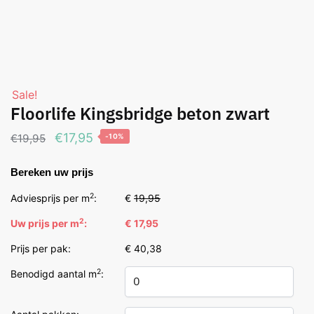
Sale!
Floorlife Kingsbridge beton zwart
Oorspronkelijke
Huidige
€
17,95
€
19,95
-10%
prijs
prijs
Bereken uw prijs
was:
is:
€19,95.
€17,95.
2
Adviesprijs per m
:
€
19,95
2
Uw prijs per m
:
€ 17,95
Prijs per pak:
€ 40,38
2
Benodigd aantal m
: