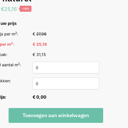
Oorspronkelijke
Huidige
€
25,16
-10%
prijs
prijs
uw prijs
was:
is:
€27,96.
€25,16.
2
js per m
:
€
27,96
2
 per m
:
€ 25,16
 pak:
€ 31,15
2
 aantal m
:
akken:
ijs:
€ 0,00
e
Toevoegen aan winkelwagen