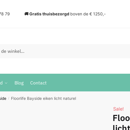
78 79
🚚 Gratis thuisbezorgd
boven de € 1250,-
ud
Blog
Contact
side
Floorlife Bayside eiken licht naturel
/
Sale!
Floo
lich