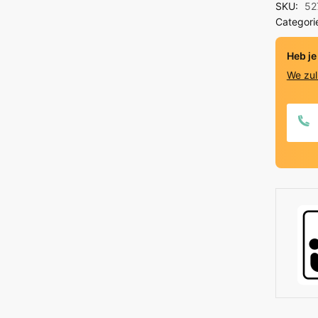
SKU:
52
licht
Categori
naturel
quantit
Heb je
We zul