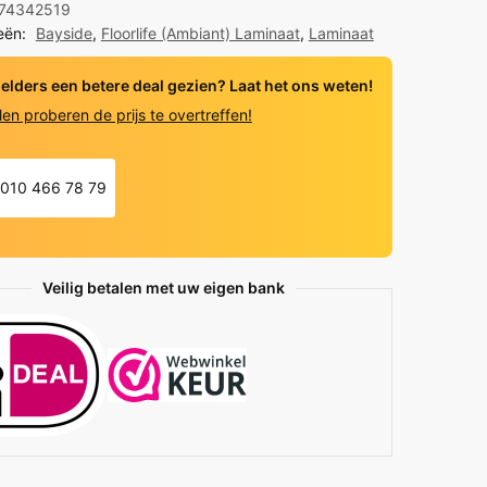
74342519
eën:
Bayside
,
Floorlife (Ambiant) Laminaat
,
Laminaat
y
 elders een betere deal gezien? Laat het ons weten!
len proberen de prijs te overtreffen!
010 466 78 79
Veilig betalen met uw eigen bank