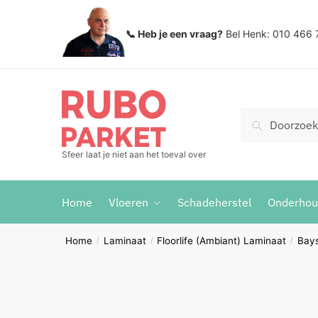
Skip
Skip
to
to
📞 Heb je een vraag?
Bel Henk: 010 466 
navigation
content
Zoeken
Search
voor:
Sfeer laat je niet aan het toeval over
Home
Vloeren
Schadeherstel
Onderho
Home
Laminaat
Floorlife (Ambiant) Laminaat
Bay
/
/
/