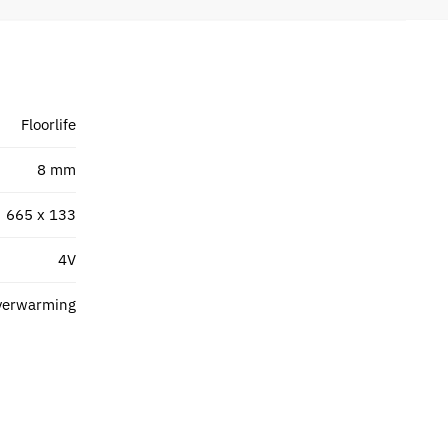
Floorlife
8 mm
665 x 133
4V
verwarming