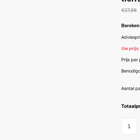
€
27,96
Bereken 
Adviespri
Uw prijs
Prijs per
Benodigd
Aantal p
Totaalpr
Floorlif
Bayside
eiken