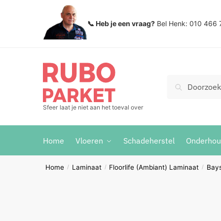
Skip
Skip
to
to
📞 Heb je een vraag?
Bel Henk: 010 466 
navigation
content
Zoeken
Search
voor:
Sfeer laat je niet aan het toeval over
Home
Vloeren
Schadeherstel
Onderho
Home
Laminaat
Floorlife (Ambiant) Laminaat
Bay
/
/
/