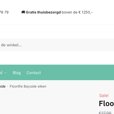
78 79
🚚 Gratis thuisbezorgd
boven de € 1250,-
ud
Blog
Contact
side
Floorlife Bayside eiken
/
Sale!
Floo
€
27,96