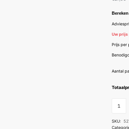
Bereken 
Adviespri
Uw prijs
Prijs per
Benodigd
Aantal p
Totaalpr
Floorlif
Bayside
eiken
SKU:
52
quantit
Categori