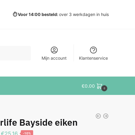
⏱️ Voor 14:00 besteld:
over 3 werkdagen in huis
Mijn account
Klantenservice
€
0.00
0
rlife Bayside eiken
Oorspronkelijke
Huidige
€
25,16
-10%