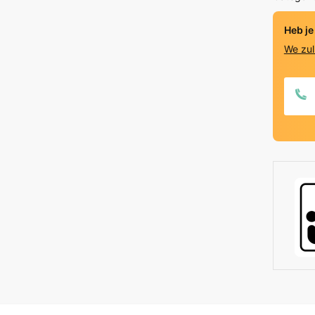
Heb je
We zul