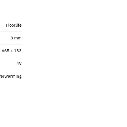
Floorlife
8 mm
665 x 133
4V
verwarming