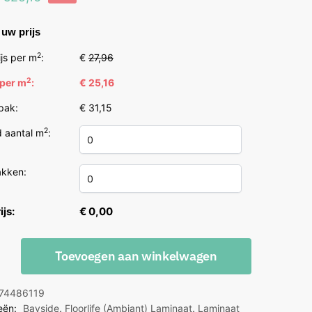
prijs
prijs
uw prijs
was:
is:
€27,96.
€25,16.
2
js per m
:
€
27,96
2
 per m
:
€ 25,16
 pak:
€ 31,15
2
 aantal m
:
akken:
ijs:
€ 0,00
e
Toevoegen aan winkelwagen
74486119
y
eën:
Bayside
,
Floorlife (Ambiant) Laminaat
,
Laminaat