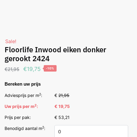
Sale!
Floorlife Inwood eiken donker
gerookt 2424
Oorspronkelijke
Huidige
€
19,75
€
21,95
-10%
prijs
prijs
Bereken uw prijs
was:
is:
€21,95.
€19,75.
2
Adviesprijs per m
:
€
21,95
2
Uw prijs per m
:
€ 19,75
Prijs per pak:
€ 53,21
2
Benodigd aantal m
: