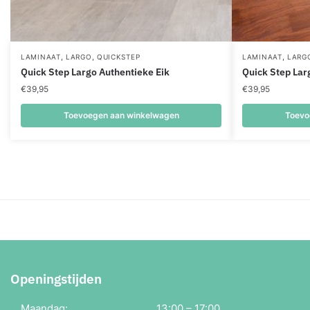
,
,
,
LAMINAAT
LARGO
QUICKSTEP
LAMINAAT
LARG
Quick Step Largo Authentieke Eik
Quick Step Lar
€
39,95
€
39,95
Toevoegen aan winkelwagen
Toevo
Openingstijden
Maandag:
13:00 – 17:00