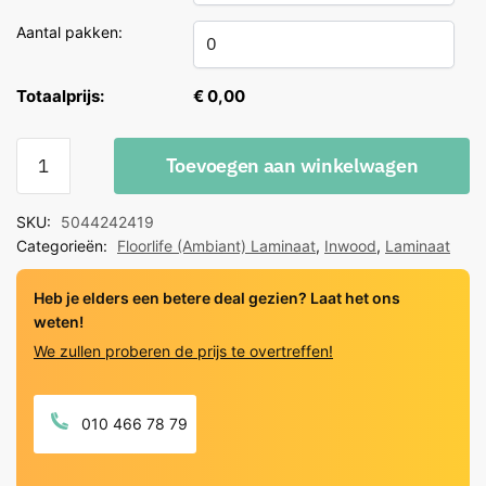
Aantal pakken:
Totaalprijs:
€ 0,00
Floorlife
Toevoegen aan winkelwagen
Inwood
eiken
SKU:
5044242419
donker
Categorieën:
Floorlife (Ambiant) Laminaat
,
Inwood
,
Laminaat
gerookt
2424
Heb je elders een betere deal gezien? Laat het ons
quantity
weten!
We zullen proberen de prijs te overtreffen!
010 466 78 79