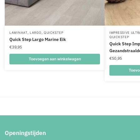
,
,
LAMINAAT
LARGO
QUICKSTEP
IMPRESSIVE ULT
QUICKSTEP
Quick Step Largo Marine Eik
Quick Step Imp
€
39,95
Gezandstraalde
€
50,95
Toevoegen aan winkelwagen
Toevo
Openingstijden