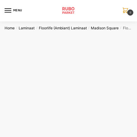
Skip
Skip
to
to
MENU
0
navigation
content
Home
Laminaat
Floorlife (Ambiant) Laminaat
Madison Square
Floorlife Madison Square Aqua grijs 6408
/
/
/
/