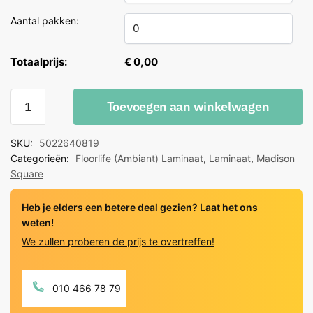
Aantal pakken:
Totaalprijs:
€ 0,00
Floorlife
Toevoegen aan winkelwagen
Madison
Square
SKU:
5022640819
Aqua
Categorieën:
Floorlife (Ambiant) Laminaat
,
Laminaat
,
Madison
grijs
Square
6408
quantity
Heb je elders een betere deal gezien? Laat het ons
weten!
We zullen proberen de prijs te overtreffen!
010 466 78 79