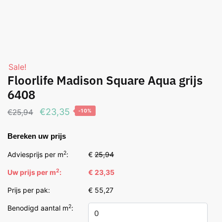
Sale!
Floorlife Madison Square Aqua grijs
6408
Oorspronkelijke
Huidige
€
23,35
€
25,94
-10%
prijs
prijs
Bereken uw prijs
was:
is:
€25,94.
€23,35.
2
Adviesprijs per m
:
€
25,94
2
Uw prijs per m
:
€ 23,35
Prijs per pak:
€ 55,27
2
Benodigd aantal m
: