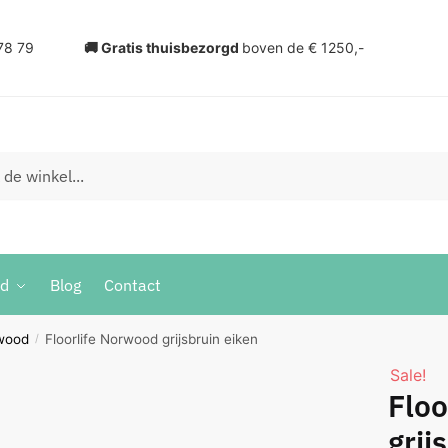
78 79
🚚 Gratis thuisbezorgd
boven de € 1250,-
ud
Blog
Contact
wood
Floorlife Norwood grijsbruin eiken
/
Sale!
Floo
grij