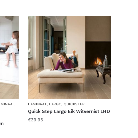
AMINAAT
,
LAMINAAT
,
LARGO
,
QUICKSTEP
Quick Step Largo Eik Witvernist LHD
€
39,95
um