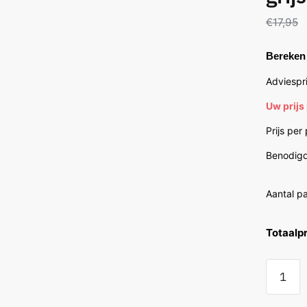
€
17,95
Bereken 
Adviespri
Uw prijs
Prijs per
Benodigd
Aantal p
Totaalpr
Floorlif
Norwoo
grijsbru