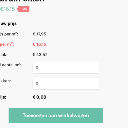
Oorspronkelijke
Huidige
€
16,15
-10%
prijs
prijs
uw prijs
was:
is:
€17,95.
€16,15.
2
js per m
:
€
17,95
2
 per m
:
€ 16,15
 pak:
€ 43,52
2
 aantal m
:
akken:
ijs:
€ 0,00
e
Toevoegen aan winkelwagen
d
in