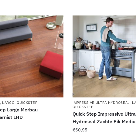
,
LARGO
,
QUICKSTEP
IMPRESSIVE ULTRA HYDROSEAL
,
L
QUICKSTEP
tep Largo Merbau
Quick Step Impressive Ultra
ernist LHD
Hydroseal Zachte Eik Medi
€
50,95