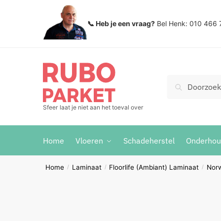
Skip
Skip
to
to
📞 Heb je een vraag?
Bel Henk: 010 466 
navigation
content
Zoeken
Search
voor:
Sfeer laat je niet aan het toeval over
Home
Vloeren
Schadeherstel
Onderho
Home
Laminaat
Floorlife (Ambiant) Laminaat
Nor
/
/
/