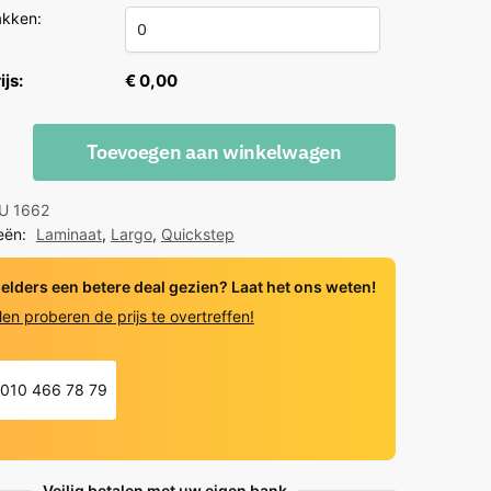
akken:
ijs:
€ 0,00
Toevoegen aan winkelwagen
U 1662
dge
eën:
Laminaat
,
Largo
,
Quickstep
 elders een betere deal gezien? Laat het ons weten!
y
len proberen de prijs te overtreffen!
010 466 78 79
Veilig betalen met uw eigen bank