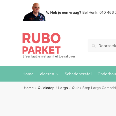
Skip
Skip
to
to
📞 Heb je een vraag?
Bel Henk: 010 466 
navigation
content
Zoeken
Search
voor:
Sfeer laat je niet aan het toeval over
Home
Vloeren
Schadeherstel
Onderho
Home
Quickstep
Largo
Quick Step Largo Cambrid
/
/
/