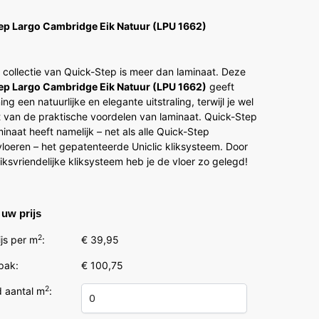
5
ep Largo Cambridge Eik Natuur (LPU 1662)
 collectie van Quick-Step is meer dan laminaat. Deze
ep Largo Cambridge Eik Natuur (LPU 1662)
geeft
ng een natuurlijke en elegante uitstraling, terwijl je wel
t van de praktische voordelen van laminaat. Quick-Step
inaat heeft namelijk – net als alle Quick-Step
loeren – het gepatenteerde Uniclic kliksysteem. Door
iksvriendelijke kliksysteem heb je de vloer zo gelegd!
uw prijs
2
js per m
:
€ 39,95
 pak:
€ 100,75
2
 aantal m
: