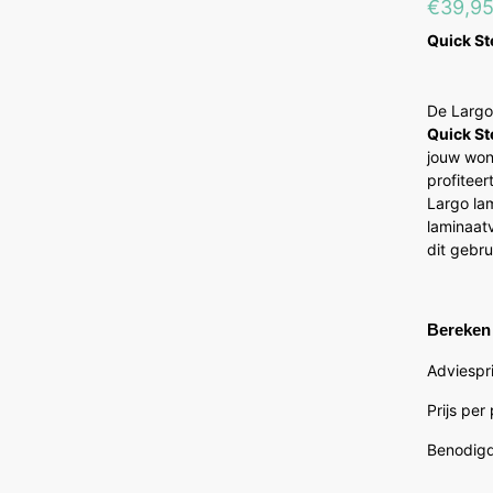
€
39,9
Quick St
De Largo
Quick St
jouw woni
profiteer
Largo lam
laminaatv
dit gebru
Bereken 
Adviespri
Prijs per
Benodigd