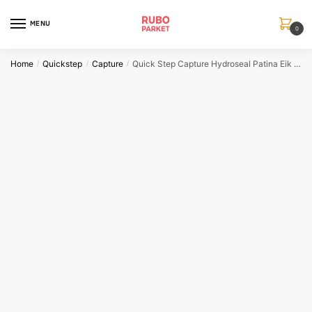
Skip
Skip
to
to
MENU
0
navigation
content
Home
Quickstep
Capture
Quick Step Capture Hydroseal Patina Eik Bruin
/
/
/