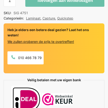
Toevoegen aan winkelwagen
Step
Capture
SKU:
SIG 4751
Hydroseal
Categorieën:
Laminaat
,
Capture
,
Quickstep
Patina
Eik
Heb je elders een betere deal gezien? Laat het ons
Bruin
weten!
quantity
We zullen proberen de prijs te overtreffen!
010 466 78 79
Veilig betalen met uw eigen bank