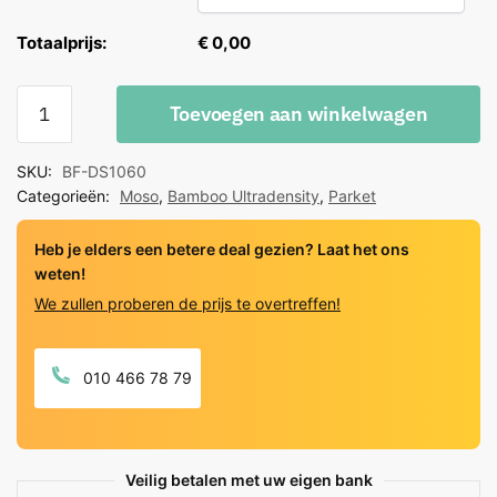
Totaalprijs:
€ 0,00
Moso
Toevoegen aan winkelwagen
Bamboo
Ultradensity
SKU:
BF-DS1060
Caramel
Categorieën:
Moso
,
Bamboo Ultradensity
,
Parket
dikte
32mm
Heb je elders een betere deal gezien? Laat het ons
quantity
weten!
We zullen proberen de prijs te overtreffen!
010 466 78 79
Veilig betalen met uw eigen bank