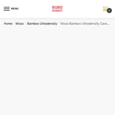
Skip
Skip
to
to
MENU
0
navigation
content
Home
Moso
Bamboo Ultradensity
Moso Bamboo Ultradensity Caramel dikte 32mm
/
/
/