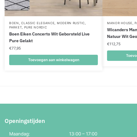
,
,
,
,
BOEN
CLASSIC ELEGANCE
MODERN RUSTIC
MANOR HOUSE
P
,
PARKET
PURE NORDIC
Wicanders Man
Boen Eiken Concerto Wit Geborsteld Live
Natuur Wit Geo
Pure Gelakt
€
112,75
€
77,95
Toevo
Toevoegen aan winkelwagen
Openingstijden
Maandag:
13:00 – 17:00