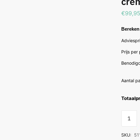
crè
€
99,9
Bereken 
Adviespri
Prijs per
Benodigd
Aantal p
Totaalpr
Floorlif
Encino
Visgraa
SKU:
51
Rustiek