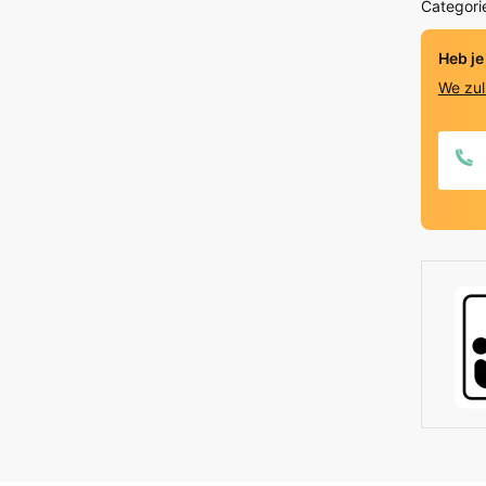
Categori
Geborst
crème
Heb je
mat
We zul
gelakt
quantit