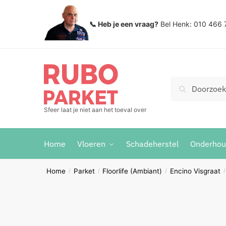
Skip
Skip
to
to
📞 Heb je een vraag?
Bel Henk: 010 466 
navigation
content
Zoeken
Search
voor:
Sfeer laat je niet aan het toeval over
Home
Vloeren
Schadeherstel
Onderho
Home
Parket
Floorlife (Ambiant)
Encino Visgraat
/
/
/
/