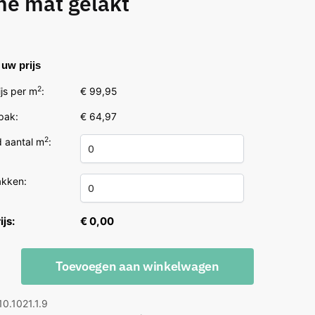
me mat gelakt
5
uw prijs
2
js per m
:
€ 99,95
 pak:
€ 64,97
2
 aantal m
:
akken:
ijs:
€ 0,00
e
Toevoegen aan winkelwagen
t
10.1021.1.9