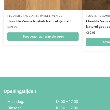
,
,
FLOORLIFE (AMBIANT)
PARKET
VENICE
FLOORLIFE (AMB
Floorlife Venice Rustiek Naturel geolied
Floorlife Venic
Naturel geolie
€
69,95
€
62,95
Toevoegen aan winkelwagen
Toevo
Openingstijden
Maandag:
13:00 – 17:00
Dinsdag
10:30 – 17:00