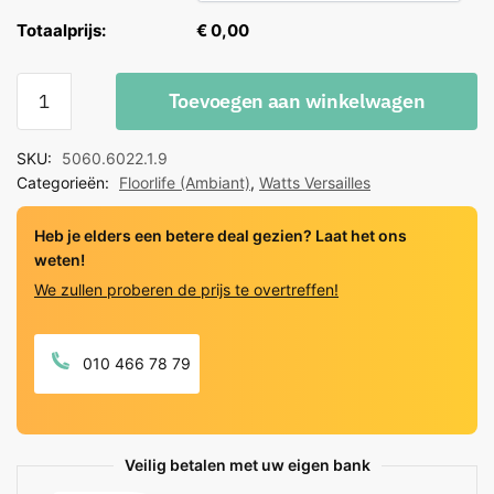
Totaalprijs:
€ 0,00
Floorlife
Toevoegen aan winkelwagen
Watts
Versailles
SKU:
5060.6022.1.9
Licht
Categorieën:
Floorlife (Ambiant)
,
Watts Versailles
geborsteld
onbehandeld
Heb je elders een betere deal gezien? Laat het ons
quantity
weten!
We zullen proberen de prijs te overtreffen!
010 466 78 79
Veilig betalen met uw eigen bank