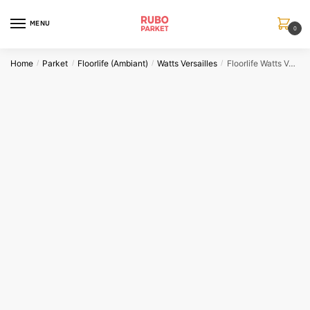
Skip
Skip
to
to
MENU
0
navigation
content
Home
Parket
Floorlife (Ambiant)
Watts Versailles
Floorlife Watts Versailles Licht geborsteld onbehandeld
/
/
/
/