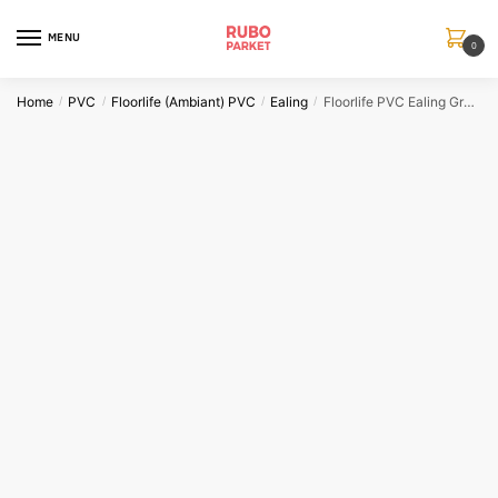
Skip
Skip
to
to
MENU
0
navigation
content
Home
PVC
Floorlife (Ambiant) PVC
Ealing
Floorlife PVC Ealing Grey Click
/
/
/
/