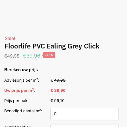
Sale!
Floorlife PVC Ealing Grey Click
Oorspronkelijke
Huidige
€
39,96
€
49,95
-20%
prijs
prijs
Bereken uw prijs
was:
is:
€49,95.
€39,96.
2
Adviesprijs per m
:
€
49,95
2
Uw prijs per m
:
€ 39,96
Prijs per pak:
€ 99,10
2
Benodigd aantal m
: