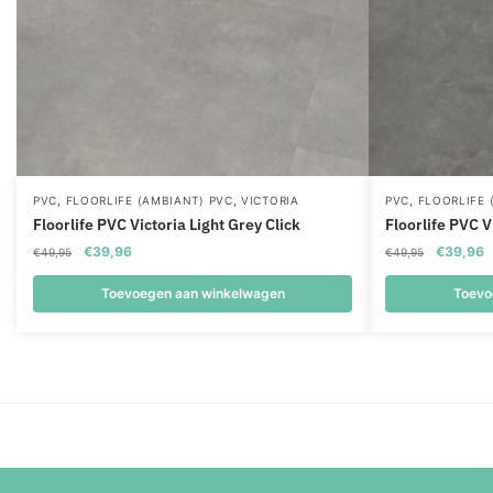
,
,
,
PVC
FLOORLIFE (AMBIANT) PVC
VICTORIA
PVC
FLOORLIFE 
Floorlife PVC Victoria Light Grey Click
Floorlife PVC V
Oorspronkelijke
Huidige
Oorspronk
H
€
39,96
€
39,96
€
49,95
€
49,95
prijs
prijs
prijs
p
was:
is:
was:
is
Toevoegen aan winkelwagen
Toevo
€49,95.
€39,96.
€49,95.
€