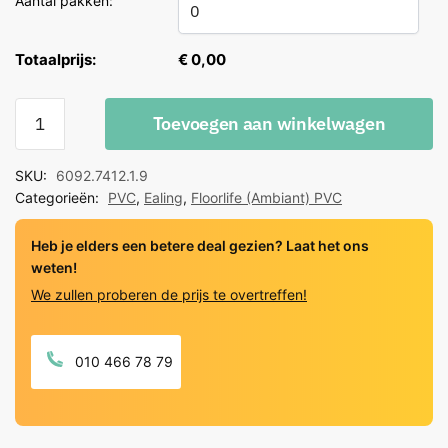
Aantal pakken:
Totaalprijs:
€ 0,00
Floorlife
Toevoegen aan winkelwagen
PVC
Ealing
SKU:
6092.7412.1.9
Grey
Categorieën:
PVC
,
Ealing
,
Floorlife (Ambiant) PVC
Click
quantity
Heb je elders een betere deal gezien? Laat het ons
weten!
We zullen proberen de prijs te overtreffen!
010 466 78 79