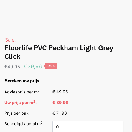
Sale!
Floorlife PVC Peckham Light Grey
Click
Oorspronkelijke
Huidige
€
39,96
€
49,95
-20%
prijs
prijs
Bereken uw prijs
was:
is:
€49,95.
€39,96.
2
Adviesprijs per m
:
€
49,95
2
Uw prijs per m
:
€ 39,96
Prijs per pak:
€ 71,93
2
Benodigd aantal m
: