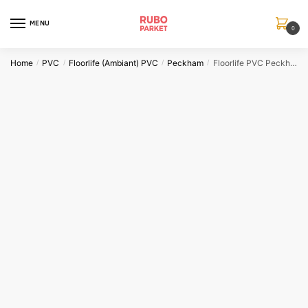
Skip
Skip
to
to
MENU
0
navigation
content
Home
PVC
Floorlife (Ambiant) PVC
Peckham
Floorlife PVC Peckham Light Grey Click
/
/
/
/