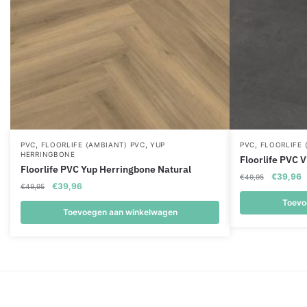
,
,
,
PVC
FLOORLIFE (AMBIANT) PVC
YUP
PVC
FLOORLIFE 
HERRINGBONE
Floorlife PVC V
Floorlife PVC Yup Herringbone Natural
Oorspronk
H
€
39,96
€
49,95
Oorspronkelijke
Huidige
€
39,96
€
49,95
prijs
p
prijs
prijs
was:
is
Toevo
was:
is:
Toevoegen aan winkelwagen
€49,95.
€
€49,95.
€39,96.