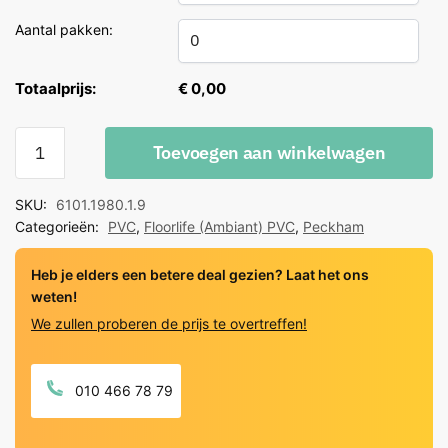
Aantal pakken:
Totaalprijs:
€ 0,00
Floorlife
Toevoegen aan winkelwagen
PVC
Peckham
SKU:
6101.1980.1.9
Light
Categorieën:
PVC
,
Floorlife (Ambiant) PVC
,
Peckham
Grey
Click
Heb je elders een betere deal gezien? Laat het ons
quantity
weten!
We zullen proberen de prijs te overtreffen!
010 466 78 79