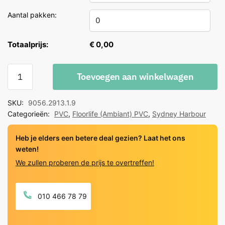
Aantal pakken:
Totaalprijs:
€ 0,00
Floorlife
Toevoegen aan winkelwagen
PVC
Sydney
SKU:
9056.2913.1.9
Harbour
Categorieën:
PVC
,
Floorlife (Ambiant) PVC
,
Sydney Harbour
Click
Light
Heb je elders een betere deal gezien? Laat het ons
Grey
weten!
quantity
We zullen proberen de prijs te overtreffen!
010 466 78 79