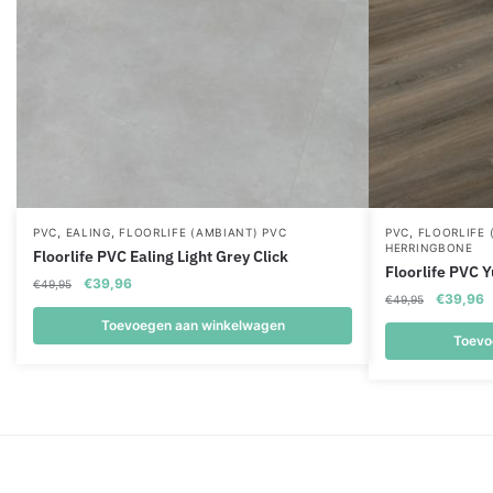
,
,
,
PVC
EALING
FLOORLIFE (AMBIANT) PVC
PVC
FLOORLIFE 
HERRINGBONE
Floorlife PVC Ealing Light Grey Click
Floorlife PVC 
Oorspronkelijke
Huidige
€
39,96
€
49,95
Oorspronk
H
€
39,96
€
49,95
prijs
prijs
prijs
p
was:
is:
Toevoegen aan winkelwagen
was:
is
Toevo
€49,95.
€39,96.
€49,95.
€