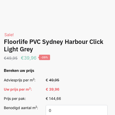
Sale!
Floorlife PVC Sydney Harbour Click
Light Grey
Oorspronkelijke
Huidige
€
39,96
€
49,95
-20%
prijs
prijs
Bereken uw prijs
was:
is:
€49,95.
€39,96.
2
Adviesprijs per m
:
€
49,95
2
Uw prijs per m
:
€ 39,96
Prijs per pak:
€ 144,66
2
Benodigd aantal m
: