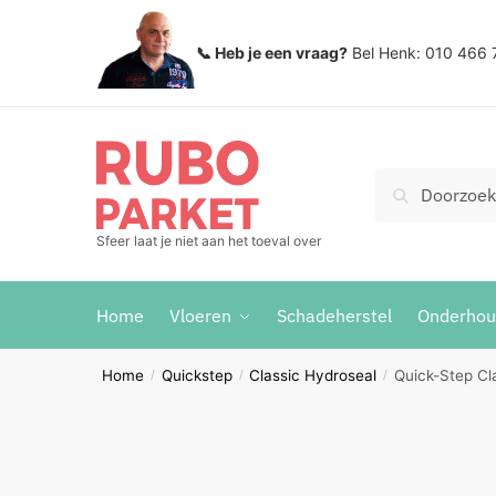
Skip
Skip
to
to
📞 Heb je een vraag?
Bel Henk: 010 466 
navigation
content
Zoeken
Search
voor:
Sfeer laat je niet aan het toeval over
Home
Vloeren
Schadeherstel
Onderho
Home
Quickstep
Classic Hydroseal
Quick-Step Cl
/
/
/