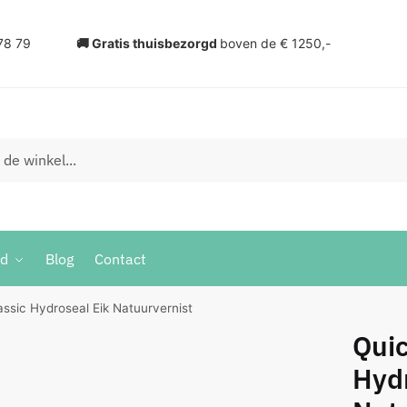
78 79
🚚 Gratis thuisbezorgd
boven de € 1250,-
ud
Blog
Contact
assic Hydroseal Eik Natuurvernist
Quic
Hydr