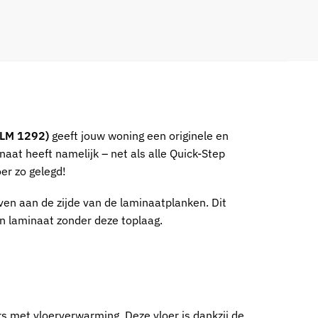
(CLM 1292)
geeft jouw woning een originele en
inaat heeft namelijk – net als alle Quick-Step
er zo gelegd!
even aan de zijde van de laminaatplanken. Dit
an laminaat zonder deze toplaag.
s met vloerverwarming. Deze vloer is dankzij de