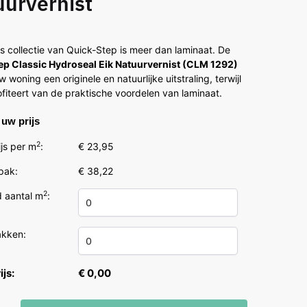
urvernist
5
s collectie van Quick-Step is meer dan laminaat. De
ep Classic Hydroseal Eik Natuurvernist (CLM 1292)
w woning een originele en natuurlijke uitstraling, terwijl
ofiteert van de praktische voordelen van laminaat.
uw prijs
2
js per m
:
€ 23,95
 pak:
€ 38,22
2
 aantal m
:
akken:
ijs:
€ 0,00