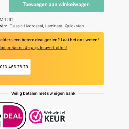
Toevoegen aan winkelwagen
M 1292
al
eën:
Classic Hydroseal
,
Laminaat
,
Quickstep
ernist
 elders een betere deal gezien? Laat het ons weten!
y
len proberen de prijs te overtreffen!
010 466 78 79
Veilig betalen met uw eigen bank