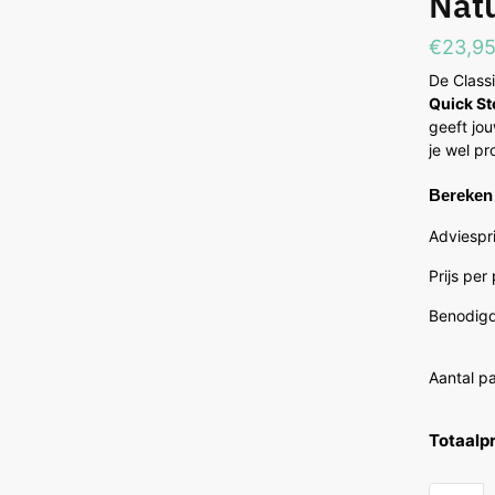
Natu
€
23,9
De Classi
Quick St
geeft jou
je wel pr
Bereken 
Adviespri
Prijs per
Benodigd
Aantal p
Totaalpr