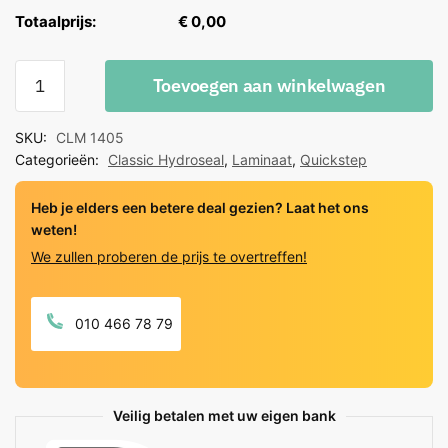
Totaalprijs:
€ 0,00
Quick-
Toevoegen aan winkelwagen
Step
Classic
SKU:
CLM 1405
Hydroseal
Categorieën:
Classic Hydroseal
,
Laminaat
,
Quickstep
Oude
Eik
Heb je elders een betere deal gezien? Laat het ons
Lichtgrijs
weten!
quantity
We zullen proberen de prijs te overtreffen!
010 466 78 79
Veilig betalen met uw eigen bank