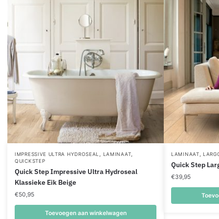
,
,
,
IMPRESSIVE ULTRA HYDROSEAL
LAMINAAT
LAMINAAT
LARG
QUICKSTEP
Quick Step Lar
Quick Step Impressive Ultra Hydroseal
€
39,95
Klassieke Eik Beige
€
50,95
Toevo
Toevoegen aan winkelwagen