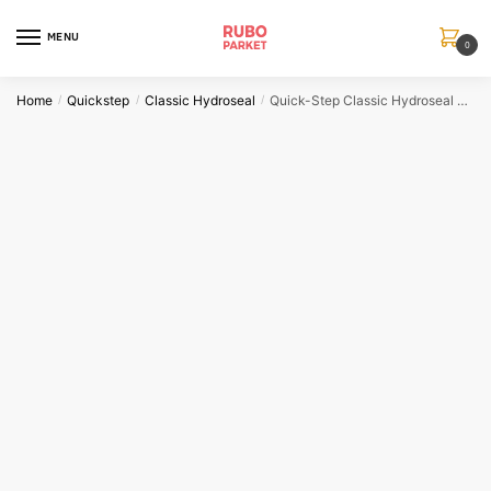
Skip
Skip
to
to
MENU
0
navigation
content
Home
Quickstep
Classic Hydroseal
Quick-Step Classic Hydroseal Oude Eik Lichtgrijs
/
/
/