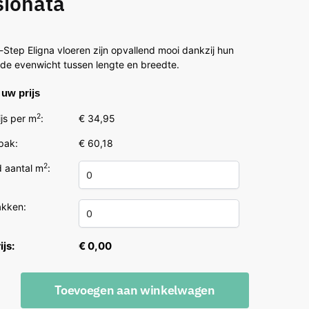
sionata
5
Step Eligna vloeren zijn opvallend mooi dankzij hun
nde evenwicht tussen lengte en breedte.
uw prijs
2
js per m
:
€ 34,95
 pak:
€ 60,18
2
 aantal m
:
akken:
ijs:
€ 0,00
Toevoegen aan winkelwagen