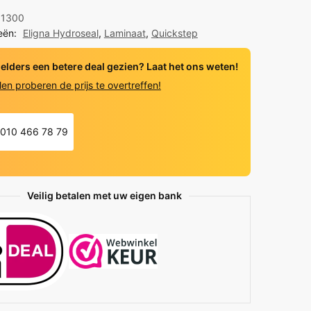
 1300
al
eën:
Eligna Hydroseal
,
Laminaat
,
Quickstep
ata
 elders een betere deal gezien? Laat het ons weten!
y
len proberen de prijs te overtreffen!
010 466 78 79
Veilig betalen met uw eigen bank