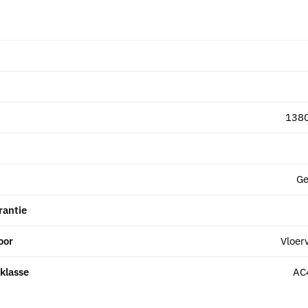
138
Ge
rantie
oor
Vloer
klasse
AC