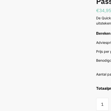
Pas
€
34,9
De Quick-
uitsteke
Bereken 
Adviespri
Prijs per
Benodigd
Aantal p
Totaalpr
Quick
Step