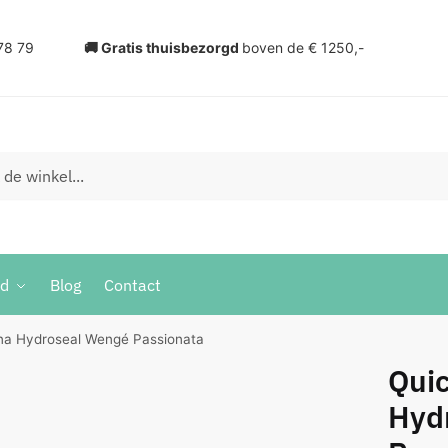
78 79
🚚 Gratis thuisbezorgd
boven de € 1250,-
ud
Blog
Contact
gna Hydroseal Wengé Passionata
Quic
Hyd