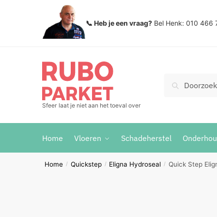
Skip
Skip
to
to
📞 Heb je een vraag?
Bel Henk: 010 466 
navigation
content
Zoeken
Search
voor:
Sfeer laat je niet aan het toeval over
Home
Vloeren
Schadeherstel
Onderho
Home
Quickstep
Eligna Hydroseal
Quick Step Eli
/
/
/