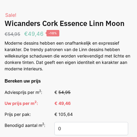
Sale!
Wicanders Cork Essence Linn Moon
Oorspronkelijke
Huidige
€
49,46
€
54,95
-10%
prijs
prijs
Moderne dessins hebben een onafhankelijk en expressief
karakter. De trendy patronen van de Linn dessins hebben
was:
is:
willekeurige schaduwen die worden verlevendigd met lichte en
€54,95.
€49,46.
donkere tinten. Dat geeft een eigen identiteit en karakter aan
moderne interieurs.
Bereken uw prijs
2
Adviesprijs per m
:
€
54,95
2
Uw prijs per m
:
€ 49,46
Prijs per pak:
€ 105,64
2
Benodigd aantal m
: