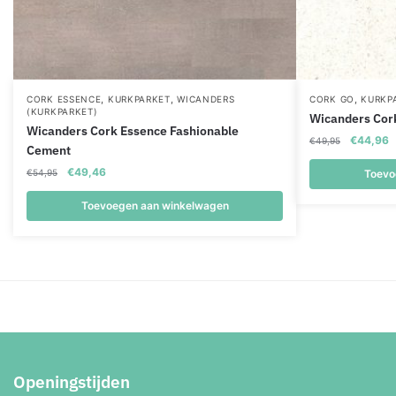
,
,
,
CORK ESSENCE
KURKPARKET
WICANDERS
CORK GO
KURKP
(KURKPARKET)
Wicanders Cor
Wicanders Cork Essence Fashionable
Oorspronk
H
€
44,96
€
49,95
Cement
prijs
p
Oorspronkelijke
Huidige
€
49,46
was:
is
€
54,95
Toevo
prijs
prijs
€49,95.
€
was:
is:
Toevoegen aan winkelwagen
€54,95.
€49,46.
Openingstijden