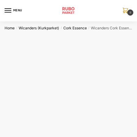
Skip
Skip
to
to
MENU
0
navigation
content
Home
Wicanders (Kurkparket)
Cork Essence
Wicanders Cork Essence Linn Moon
/
/
/