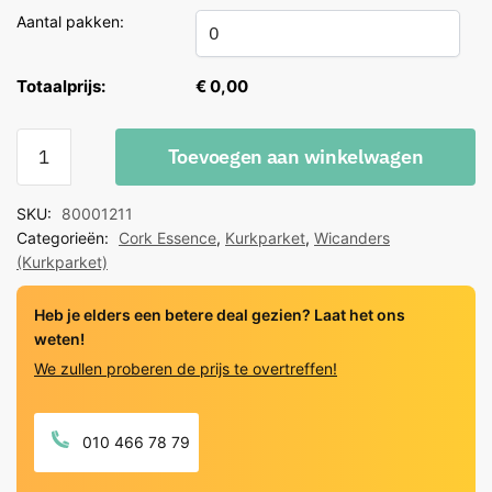
Aantal pakken:
Totaalprijs:
€ 0,00
Wicanders
Toevoegen aan winkelwagen
Cork
Essence
SKU:
80001211
Linn
Categorieën:
Cork Essence
,
Kurkparket
,
Wicanders
Moon
(Kurkparket)
quantity
Heb je elders een betere deal gezien? Laat het ons
weten!
We zullen proberen de prijs te overtreffen!
010 466 78 79