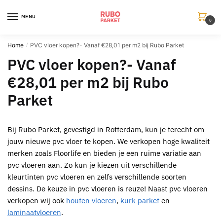
Skip
Skip
to
to
MENU
0
navigation
content
Home
PVC vloer kopen?- Vanaf €28,01 per m2 bij Rubo Parket
/
PVC vloer kopen?- Vanaf
€28,01 per m2 bij Rubo
Parket
Bij Rubo Parket, gevestigd in Rotterdam, kun je terecht om
jouw nieuwe pvc vloer te kopen. We verkopen hoge kwaliteit
merken zoals Floorlife en bieden je een ruime variatie aan
pvc vloeren aan. Zo kun je kiezen uit verschillende
kleurtinten pvc vloeren en zelfs verschillende soorten
dessins. De keuze in pvc vloeren is reuze! Naast pvc vloeren
verkopen wij ook
houten vloeren
,
kurk parket
en
laminaatvloeren
.