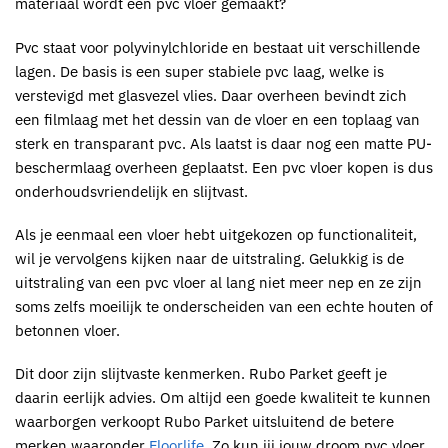
materiaal wordt een pvc vloer gemaakt?
Pvc staat voor polyvinylchloride en bestaat uit verschillende
lagen. De basis is een super stabiele pvc laag, welke is
verstevigd met glasvezel vlies. Daar overheen bevindt zich
een filmlaag met het dessin van de vloer en een toplaag van
sterk en transparant pvc. Als laatst is daar nog een matte PU-
beschermlaag overheen geplaatst. Een pvc vloer kopen is dus
onderhoudsvriendelijk en slijtvast.
Als je eenmaal een vloer hebt uitgekozen op functionaliteit,
wil je vervolgens kijken naar de uitstraling. Gelukkig is de
uitstraling van een pvc vloer al lang niet meer nep en ze zijn
soms zelfs moeilijk te onderscheiden van een echte houten of
betonnen vloer.
Dit door zijn slijtvaste kenmerken. Rubo Parket geeft je
daarin eerlijk advies. Om altijd een goede kwaliteit te kunnen
waarborgen verkoopt Rubo Parket uitsluitend de betere
merken waaronder
Floorlife
. Zo kun jij jouw droom pvc vloer