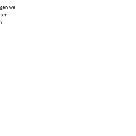
rgen we
uten
n