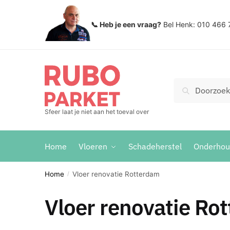
Skip
Skip
to
to
📞 Heb je een vraag?
Bel Henk: 010 466 
navigation
content
Zoeken
Search
voor:
Sfeer laat je niet aan het toeval over
Home
Vloeren
Schadeherstel
Onderho
Home
Vloer renovatie Rotterdam
/
Vloer renovatie Ro