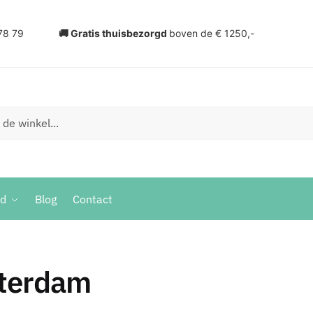
78 79
🚚 Gratis thuisbezorgd
boven de € 1250,-
ud
Blog
Contact
tterdam