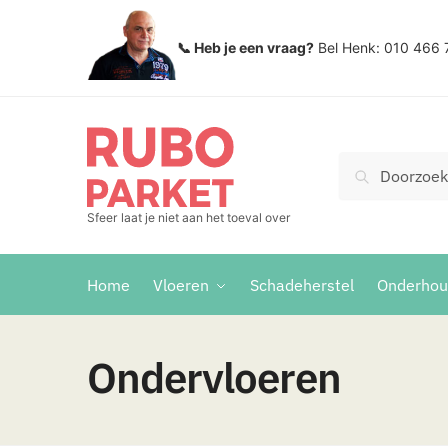
Skip
Skip
to
to
📞 Heb je een vraag?
Bel Henk: 010 466 
navigation
content
Zoeken
Search
voor:
Sfeer laat je niet aan het toeval over
Home
Vloeren
Schadeherstel
Onderho
Ondervloeren