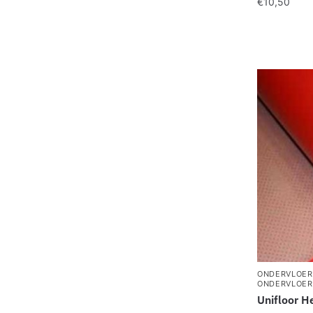
€
10,50
ONDERVLOER
ONDERVLOE
Unifloor He