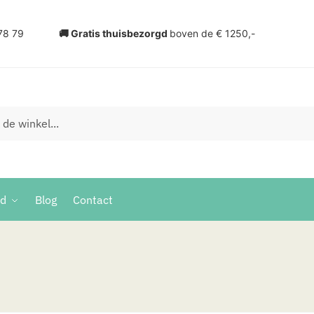
78 79
🚚 Gratis thuisbezorgd
boven de € 1250,-
ud
Blog
Contact