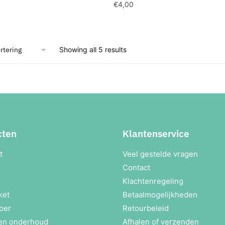
€
4,00
Showing all 5 results
cten
Klantenservice
t
Veel gestelde vragen
Contact
Klachtenregeling
ket
Betaalmogelijkheden
oer
Retourbeleid
en onderhoud
Afhalen of verzenden