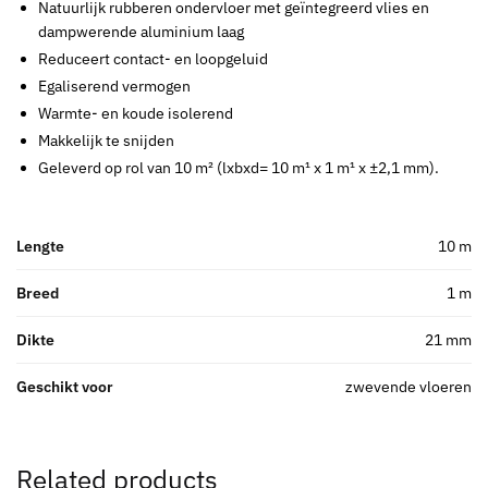
Natuurlijk rubberen ondervloer met geïntegreerd vlies en
dampwerende aluminium laag
Reduceert contact- en loopgeluid
Egaliserend vermogen
Warmte- en koude isolerend
Makkelijk te snijden
Geleverd op rol van 10 m² (lxbxd= 10 m¹ x 1 m¹ x ±2,1 mm).
Lengte
10 m
Breed
1 m
Dikte
21 mm
Geschikt voor
zwevende vloeren
Related products