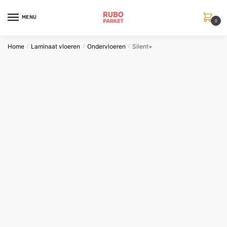
Skip
Skip
to
to
MENU
0
navigation
content
Home
Laminaat vloeren
Ondervloeren
Silent+
/
/
/