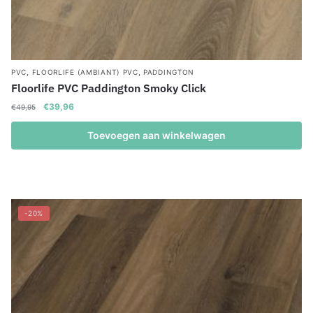
,
,
PVC
FLOORLIFE (AMBIANT) PVC
PADDINGTON
Floorlife PVC Paddington Smoky Click
Oorspronkelijke
Huidige
€
39,96
€
49,95
prijs
prijs
was:
is:
Toevoegen aan winkelwagen
€49,95.
€39,96.
-20%