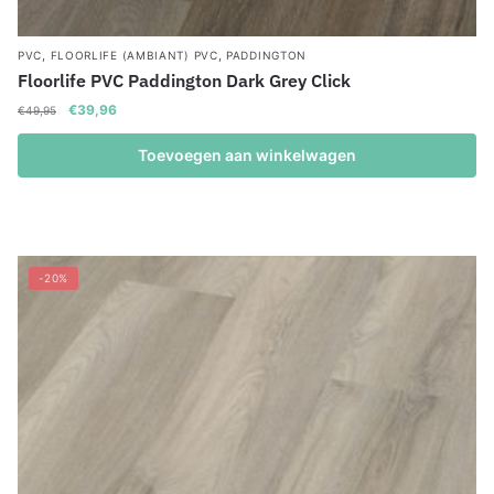
,
,
PVC
FLOORLIFE (AMBIANT) PVC
PADDINGTON
Floorlife PVC Paddington Dark Grey Click
Oorspronkelijke
Huidige
€
39,96
€
49,95
prijs
prijs
was:
is:
Toevoegen aan winkelwagen
€49,95.
€39,96.
-20%