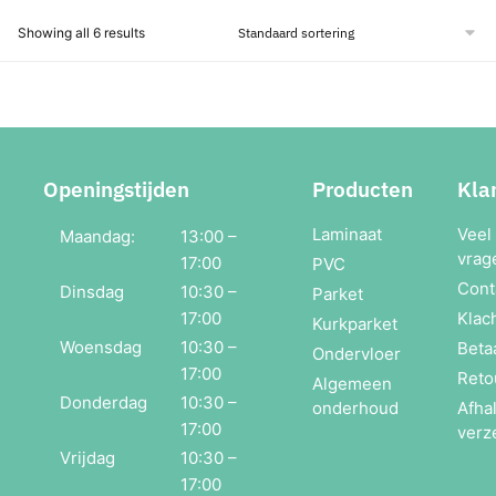
Showing all 6 results
Openingstijden
Producten
Kla
Laminaat
Veel
Maandag:
13:00 –
vrag
17:00
PVC
Cont
Dinsdag
10:30 –
Parket
17:00
Klac
Kurkparket
Woensdag
10:30 –
Beta
Ondervloer
17:00
Reto
Algemeen
Donderdag
10:30 –
onderhoud
Afha
17:00
verz
Vrijdag
10:30 –
17:00