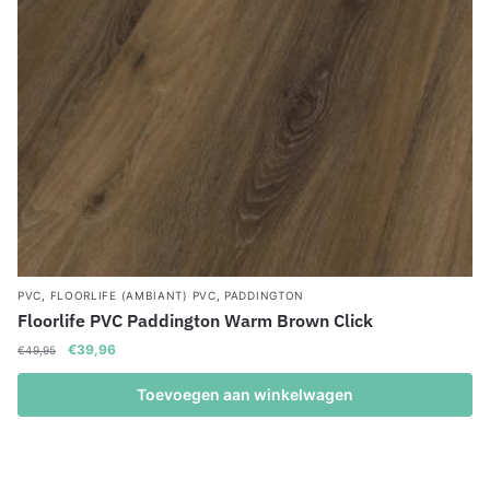
,
,
PVC
FLOORLIFE (AMBIANT) PVC
PADDINGTON
Floorlife PVC Paddington Warm Brown Click
Oorspronkelijke
Huidige
€
39,96
€
49,95
prijs
prijs
was:
is:
Toevoegen aan winkelwagen
€49,95.
€39,96.