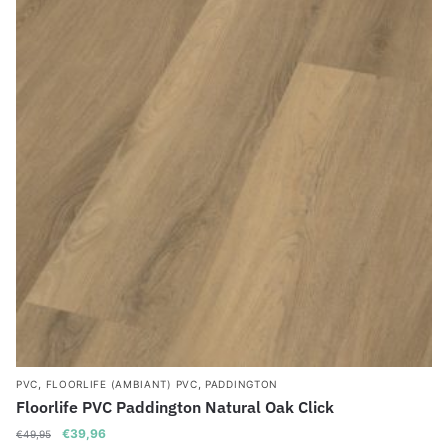
,
,
PVC
FLOORLIFE (AMBIANT) PVC
PADDINGTON
Floorlife PVC Paddington Natural Oak Click
Oorspronkelijke
Huidige
€
39,96
€
49,95