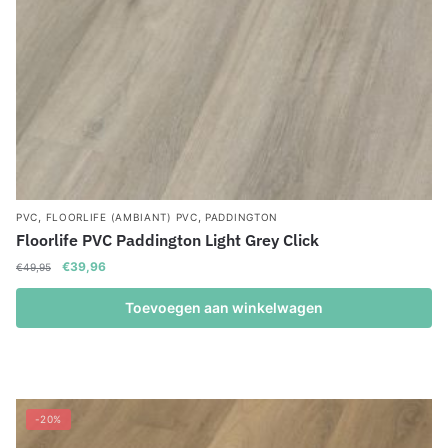
,
,
PVC
FLOORLIFE (AMBIANT) PVC
PADDINGTON
Floorlife PVC Paddington Light Grey Click
Oorspronkelijke
Huidige
€
39,96
€
49,95
prijs
prijs
was:
is:
Toevoegen aan winkelwagen
€49,95.
€39,96.
-20%