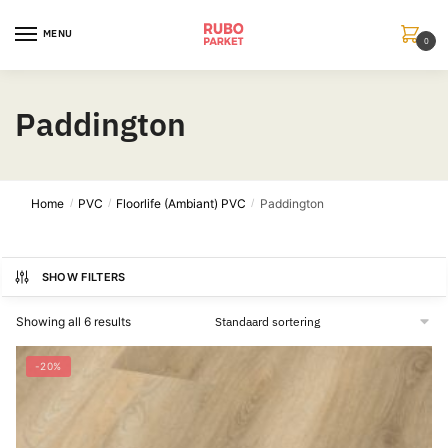
Skip
Skip
to
to
MENU
0
navigation
content
Paddington
Home
PVC
Floorlife (Ambiant) PVC
Paddington
/
/
/
SHOW FILTERS
Showing all 6 results
-20%