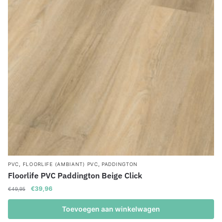
,
,
PVC
FLOORLIFE (AMBIANT) PVC
PADDINGTON
Floorlife PVC Paddington Beige Click
Oorspronkelijke
Huidige
€
39,96
€
49,95
prijs
prijs
was:
is:
Toevoegen aan winkelwagen
€49,95.
€39,96.