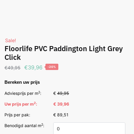
Sale!
Floorlife PVC Paddington Light Grey
Click
Oorspronkelijke
Huidige
€
39,96
€
49,95
-20%
prijs
prijs
Bereken uw prijs
was:
is:
€49,95.
€39,96.
2
Adviesprijs per m
:
€
49,95
2
Uw prijs per m
:
€ 39,96
Prijs per pak:
€ 89,51
2
Benodigd aantal m
: