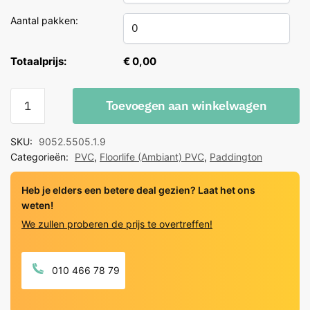
Aantal pakken:
Totaalprijs:
€ 0,00
Floorlife
Toevoegen aan winkelwagen
PVC
Paddington
SKU:
9052.5505.1.9
Light
Categorieën:
PVC
,
Floorlife (Ambiant) PVC
,
Paddington
Grey
Click
Heb je elders een betere deal gezien? Laat het ons
quantity
weten!
We zullen proberen de prijs te overtreffen!
010 466 78 79