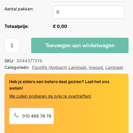
Aantal pakken:
Totaalprijs:
€ 0,00
Floorlife
Toevoegen aan winkelwagen
Inwood
eiken
SKU:
5044377319
grijs
Categorieën:
Floorlife (Ambiant) Laminaat
,
Inwood
,
Laminaat
beige
3773
Heb je elders een betere deal gezien? Laat het ons
quantity
weten!
We zullen proberen de prijs te overtreffen!
010 466 78 79