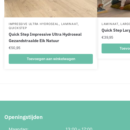
,
,
,
IMPRESSIVE ULTRA HYDROSEAL
LAMINAAT
LAMINAAT
LARG
QUICKSTEP
Quick Step Lar
Quick Step Impressive Ultra Hydroseal
€
39,95
Gezandstraalde Eik Natuur
€
50,95
Toevo
Toevoegen aan winkelwagen
Openingstijden
Maandag:
13:00 – 17:00