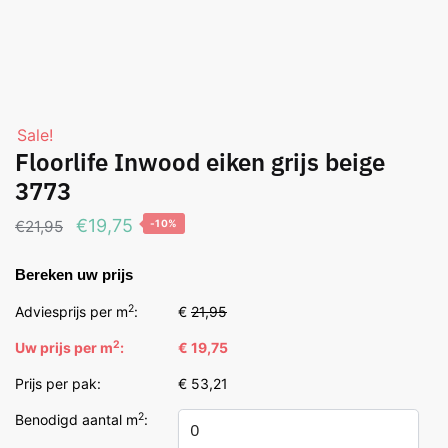
Sale!
Floorlife Inwood eiken grijs beige
3773
Oorspronkelijke
Huidige
€
19,75
€
21,95
-10%
prijs
prijs
Bereken uw prijs
was:
is:
€21,95.
€19,75.
2
Adviesprijs per m
:
€
21,95
2
Uw prijs per m
:
€ 19,75
Prijs per pak:
€ 53,21
2
Benodigd aantal m
: