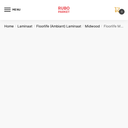
Skip
Skip
to
to
MENU
0
navigation
content
Home
Laminaat
Floorlife (Ambiant) Laminaat
Midwood
Floorlife Midwood titan eiken
/
/
/
/