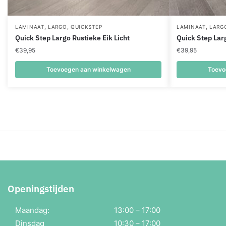
,
,
,
LAMINAAT
LARGO
QUICKSTEP
LAMINAAT
LARG
Quick Step Largo Rustieke Eik Licht
Quick Step Larg
€
39,95
€
39,95
Toevoegen aan winkelwagen
Toevo
Openingstijden
Maandag:
13:00 – 17:00
Dinsdag
10:30 – 17:00