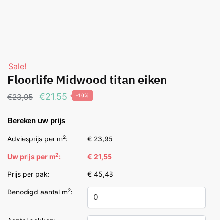
Sale!
Floorlife Midwood titan eiken
Oorspronkelijke
Huidige
€
21,55
€
23,95
-10%
prijs
prijs
Bereken uw prijs
was:
is:
€23,95.
€21,55.
2
Adviesprijs per m
:
€
23,95
2
Uw prijs per m
:
€ 21,55
Prijs per pak:
€ 45,48
2
Benodigd aantal m
: