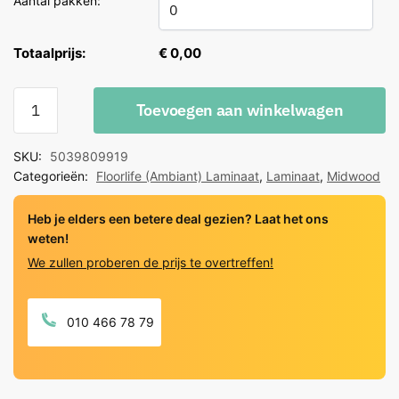
Aantal pakken:
Totaalprijs:
€ 0,00
Floorlife
Toevoegen aan winkelwagen
Midwood
titan
SKU:
5039809919
eiken
Categorieën:
Floorlife (Ambiant) Laminaat
,
Laminaat
,
Midwood
quantity
Heb je elders een betere deal gezien? Laat het ons
weten!
We zullen proberen de prijs te overtreffen!
010 466 78 79