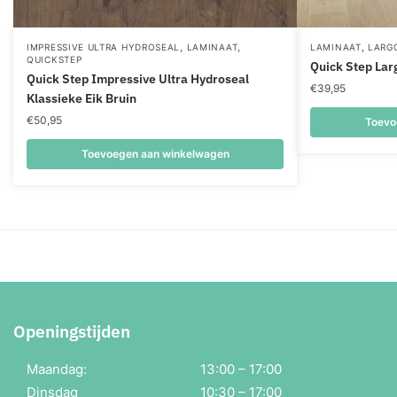
,
,
,
IMPRESSIVE ULTRA HYDROSEAL
LAMINAAT
LAMINAAT
LARG
QUICKSTEP
Quick Step Lar
Quick Step Impressive Ultra Hydroseal
€
39,95
Klassieke Eik Bruin
€
50,95
Toevo
Toevoegen aan winkelwagen
Openingstijden
Maandag:
13:00 – 17:00
Dinsdag
10:30 – 17:00