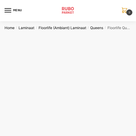
Skip
Skip
to
to
MENU
0
navigation
content
Home
Laminaat
Floorlife (Ambiant) Laminaat
Queens
Floorlife Queens naturel eiken
/
/
/
/