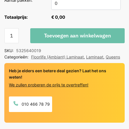
Aantal pakken:
Totaalprijs:
€ 0,00
Floorlife
Toevoegen aan winkelwagen
Queens
naturel
SKU:
5325640019
eiken
Categorieën:
Floorlife (Ambiant) Laminaat
,
Laminaat
,
Queens
quantity
Heb je elders een betere deal gezien? Laat het ons
weten!
We zullen proberen de prijs te overtreffen!
010 466 78 79