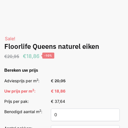
Sale!
Floorlife Queens naturel eiken
Oorspronkelijke
Huidige
€
18,86
€
20,95
-10%
prijs
prijs
Bereken uw prijs
was:
is:
€20,95.
€18,86.
2
Adviesprijs per m
:
€
20,95
2
Uw prijs per m
:
€ 18,86
Prijs per pak:
€ 37,64
2
Benodigd aantal m
: