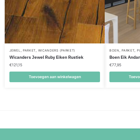
,
,
,
,
JEWEL
PARKET
WICANDERS (PARKET)
BOEN
PARKET
P
Wicanders Jewel Ruby Eiken Rustiek
Boen Eik Andan
€
121,15
€
77,95
Toevoegen aan winkelwagen
Toevo