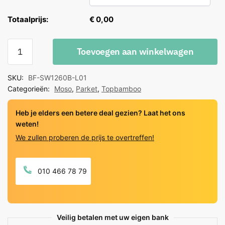
Totaalprijs:
€ 0,00
Moso
Toevoegen aan winkelwagen
Topbamboo
Density
SKU:
BF-SW1260B-L01
Caramel
Categorieën:
Moso
,
Parket
,
Topbamboo
Gelakt
quantity
Heb je elders een betere deal gezien? Laat het ons
weten!
We zullen proberen de prijs te overtreffen!
010 466 78 79
Veilig betalen met uw eigen bank