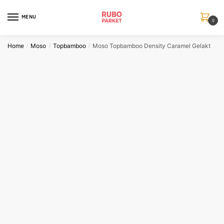
Skip
Skip
to
to
MENU
0
navigation
content
Home
Moso
Topbamboo
Moso Topbamboo Density Caramel Gelakt
/
/
/